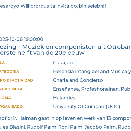
esaroyo Willibrordus ta invitá bo, bin selebrá!
025-10-08 19:00:00
ezing – Muziek en componisten uit Otroba
erste helft van de 20e eeuw
Curaçao
SLA
Herencia intangibel and Musica y
ATEGORIA
Charla and Concierto
IPO DI ACTIVIDAD
Enseñansa, Profeshonalnan, Publ
RUPO META
Hulandes
DIOMA
University Of Curaçao (UOC)
RGANISADO
rof.dr.ir. Halman gaat in op leven en werk van 13 compo
ules Blasini, Rudolf Palm, Toni Palm, Jacobo Palm, Rudol