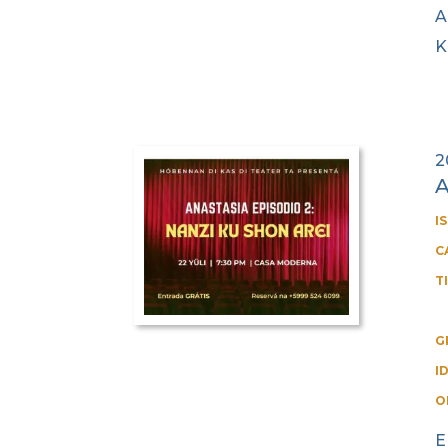
A
K
2
A
I
C
T
G
I
O
E