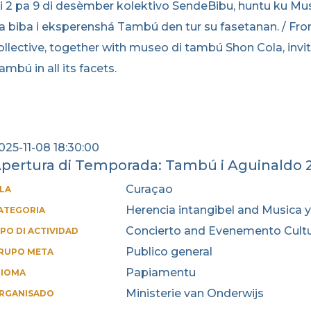
i 2 pa 9 di desèmber kolektivo SendeBibu, huntu ku Mus
a biba i eksperenshá Tambú den tur su fasetanan. / F
ollective, together with museo di tambú Shon Cola, in
ambú in all its facets.
025-11-08 18:30:00
pertura di Temporada: Tambú i Aguinaldo 
Curaçao
SLA
Herencia intangibel and Musica y
ATEGORIA
Concierto and Evenemento Cultu
IPO DI ACTIVIDAD
Publico general
RUPO META
Papiamentu
DIOMA
Ministerie van Onderwijs
RGANISADO