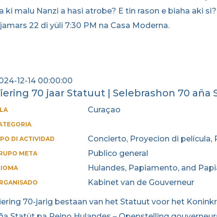
a ki malu Nanzi a hasi atrobe? E tin rason e biaha aki s
jamars 22 di yüli 7:30 PM na Casa Moderna.
024-12-14 00:00:00
iering 70 jaar Statuut | Selebrashon 70 aña 
Curaçao
SLA
ATEGORIA
Concierto, Proyecion di película,
IPO DI ACTIVIDAD
Publico general
RUPO META
Hulandes, Papiamento, and Pap
DIOMA
Kabinet van de Gouverneur
RGANISADO
iering 70-jarig bestaan van het Statuut voor het Konink
ña Statüt pa Reino Hulandes – Openstelling gouverneur