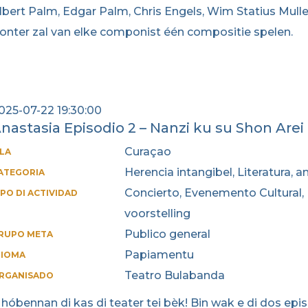
lbert Palm, Edgar Palm, Chris Engels, Wim Statius Muller
onter zal van elke componist één compositie spelen.
025-07-22 19:30:00
nastasia Episodio 2 – Nanzi ku su Shon Arei
Curaçao
SLA
Herencia intangibel, Literatura, 
ATEGORIA
Concierto, Evenemento Cultural,
IPO DI ACTIVIDAD
voorstelling
Publico general
RUPO META
Papiamentu
DIOMA
Teatro Bulabanda
RGANISADO
 hóbennan di kas di teater tei bèk! Bin wak e di dos epi