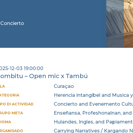
: Concierto
025-12-03 19:00:00
ombitu – Open mic x Tambú
Curaçao
SLA
Herencia intangibel and Musica y
ATEGORIA
Concierto and Evenemento Cultu
IPO DI ACTIVIDAD
Enseñansa, Profeshonalnan, and 
RUPO META
Hulandes, Ingles, and Papiamen
DIOMA
Carrying Narratives / Kargando N
RGANISADO