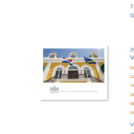
T
D
2
V
I
C
T
G
I
O
V
a