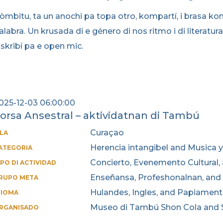
òmbitu, ta un anochi pa topa otro, kompartí, i brasa k
alabra. Un krusada di e género di nos ritmo i di literatu
nskribí pa e open mic.
025-12-03 06:00:00
orsa Ansestral – aktividatnan di Tambú
Curaçao
SLA
Herencia intangibel and Musica y
ATEGORIA
Concierto, Evenemento Cultural,
IPO DI ACTIVIDAD
Enseñansa, Profeshonalnan, and 
RUPO META
Hulandes, Ingles, and Papiamen
DIOMA
Museo di Tambú Shon Cola and S
RGANISADO