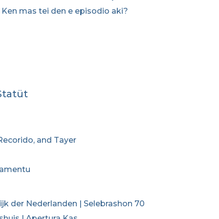
i? Ken mas tei den e episodio aki?
Statüt
 Recorido, and Tayer
iamentu
rijk der Nederlanden | Selebrashon 70
shuis | Apertura Kas