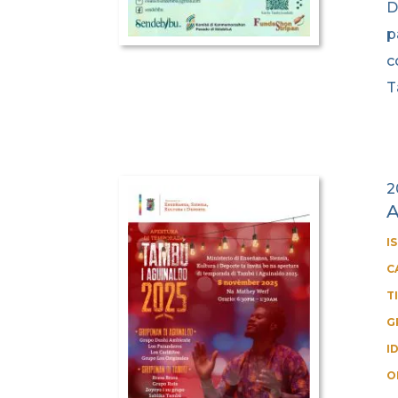
D
p
c
T
2
A
I
C
T
G
I
O