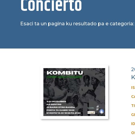
Concierto
Esaci ta un pagina ku resultado pa e categoria
2
K
I
C
T
G
I
O