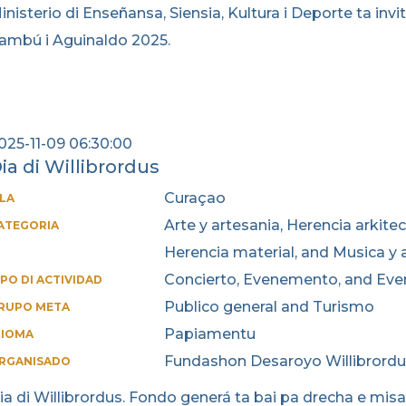
inisterio di Enseñansa, Siensia, Kultura i Deporte ta inv
ambú i Aguinaldo 2025.
025-11-09 06:30:00
ia di Willibrordus
Curaçao
SLA
Arte y artesania, Herencia arkitec
ATEGORIA
Herencia material, and Musica y 
Concierto, Evenemento, and Eve
IPO DI ACTIVIDAD
Publico general and Turismo
RUPO META
Papiamentu
DIOMA
Fundashon Desaroyo Willibrord
RGANISADO
ia di Willibrordus. Fondo generá ta bai pa drecha e mis