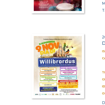
M
T
2
D
I
C
T
G
I
O
D