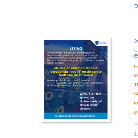
D
2
L
e
I
C
T
G
I
O
P
J