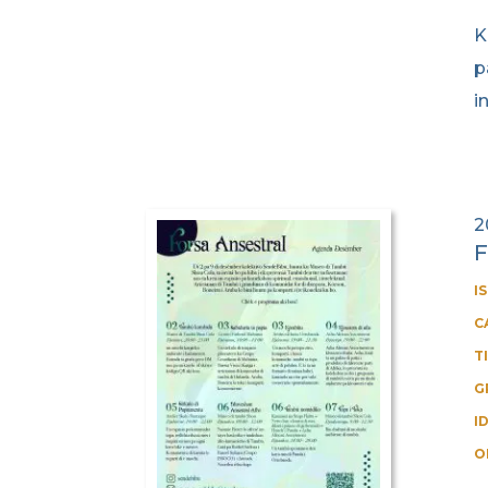
K
p
i
2
F
I
C
T
G
I
O