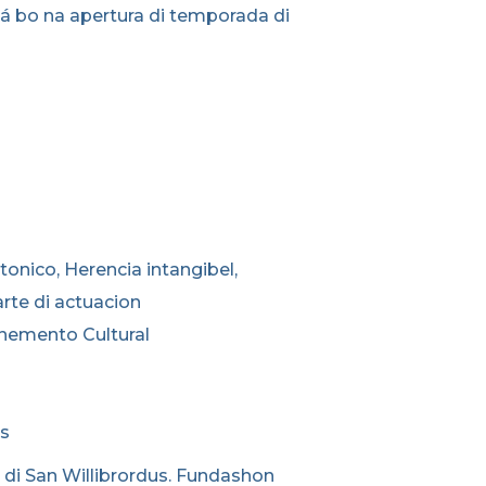
itá bo na apertura di temporada di
tonico, Herencia intangibel,
arte di actuacion
nemento Cultural
us
a di San Willibrordus. Fundashon