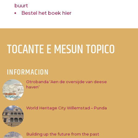
buurt
Bestel het boek hier
TOCANTE E MESUN TOPICO
INFORMACION
Otrobanda ‘Aen de oversijde van deese
haven’
World Heritage City Willemstad – Punda
Building up the future from the past