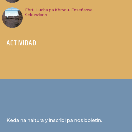
Fòrti. Lucha pa Kòrsou- Enseñansa
Sekundario
ACTIVIDAD
Keda na haltura y inscribi pa nos boletin.