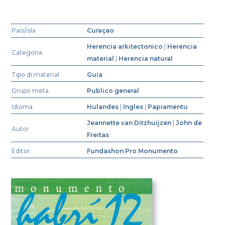
Pais/isla
Curaçao
Herencia arkitectonico
|
Herencia
Categoria
material
|
Herencia natural
Tipo di material
Guia
Grupo meta
Publico general
Idioma
Hulandes
|
Ingles
|
Papiamentu
Jeannette van Ditzhuijzen
|
John de
Autor
Freitas
Editor
Fundashon Pro Monumento