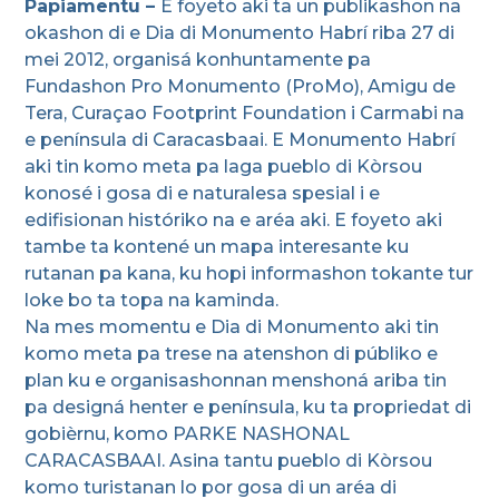
Papiamentu –
E foyeto aki ta un publikashon na
okashon di e Dia di Monumento Habrí riba 27 di
mei 2012, organisá konhuntamente pa
Fundashon Pro Monumento (ProMo), Amigu de
Tera, Curaçao Footprint Foundation i Carmabi na
e península di Caracasbaai. E Monumento Habrí
aki tin komo meta pa laga pueblo di Kòrsou
konosé i gosa di e naturalesa spesial i e
edifisionan históriko na e aréa aki. E foyeto aki
tambe ta kontené un mapa interesante ku
rutanan pa kana, ku hopi informashon tokante tur
loke bo ta topa na kaminda.
Na mes momentu e Dia di Monumento aki tin
komo meta pa trese na atenshon di públiko e
plan ku e organisashonnan menshoná ariba tin
pa designá henter e península, ku ta propriedat di
gobièrnu, komo PARKE NASHONAL
CARACASBAAI. Asina tantu pueblo di Kòrsou
komo turistanan lo por gosa di un aréa di