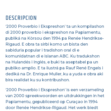
DESCRIPCION
‘2000 Proverbio i Ekspreshon’ ta un kompilashon
di 2000 proverbio i ekspreshon na Papiamentu,
publiká na Kòrsou den 1994 pa Renée Hendrikse-
Rigaud.
E obra ta sirbi komo un bista den
sabiduria popular i tradishon oral di e
komunidatnan di e islanan ABC.
Ku tradukshon
na Hulandés i Inglés, e buki ta aseptabel pa un
publiko amplio.
E ta ilustrá pa Rauf René Engels i
dediká na Dr. Enrique Muller, ku a yuda e obra aki
bira realidat ku su kontribushon.
‘2000 Proverbio i Ekspreshon’ is een verzameling
van 2000 spreekwoorden en uitdrukkingen in het
Papiamentu, gepubliceerd op Curaçao in 1994
door Renée Hendrikse-Rigaud. Het werk biedt