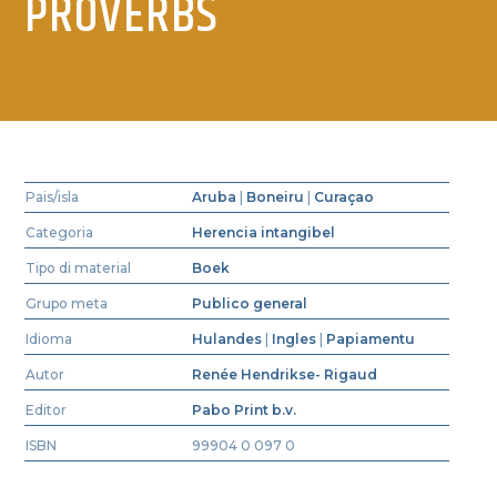
PROVERBS
Pais/isla
Aruba
|
Boneiru
|
Curaçao
Categoria
Herencia intangibel
Tipo di material
Boek
Grupo meta
Publico general
Idioma
Hulandes
|
Ingles
|
Papiamentu
Autor
Renée Hendrikse- Rigaud
Editor
Pabo Print b.v.
ISBN
99904 0 097 0