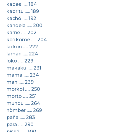
kabes ….. 184
kabritu ….. 189
kachó ….. 192
kandela ….. 200
karné ….. 202
ko’i kome ….. 204
ladron ….. 222
laman ….. 224
loko ….. 229
makaku ….. 231
mama ….. 234
man ….. 239
morkoi ….. 250
morto ….. 251
mundu ….. 264
nòmber ….. 269
paña ….. 283
para ….. 290
piská ….. 300