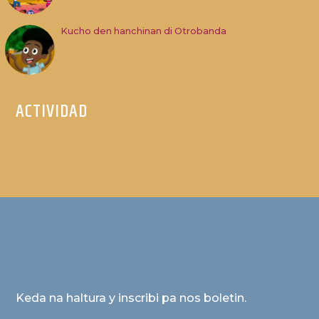
Kucho den hanchinan di Otrobanda
ACTIVIDAD
Keda na haltura y inscribi pa nos boletin.