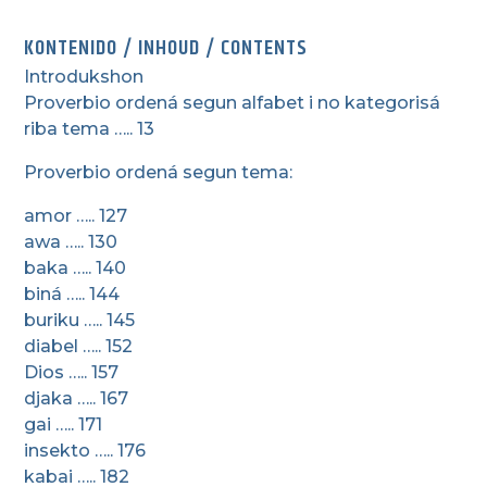
KONTENIDO / INHOUD / CONTENTS
Introdukshon
Proverbio ordená segun alfabet i no kategorisá
riba tema ….. 13
Proverbio ordená segun tema:
amor ….. 127
awa ….. 130
baka ….. 140
biná ….. 144
buriku ….. 145
diabel ….. 152
Dios ….. 157
djaka ….. 167
gai ….. 171
insekto ….. 176
kabai ….. 182