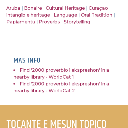
Aruba
|
Bonaire
|
Cultural Heritage
|
Curaçao
|
intangible heritage
|
Language
|
Oral Tradition
|
Papiamentu
|
Proverbs
|
Storytelling
MAS INFO
Find '2000 proverbio i ekspreshon' in a
nearby library - WorldCat 1
Find '2000 proverbio i ekspreshon' in a
nearby library - WorldCat 2
TOCANTE E MESUN TOPICO