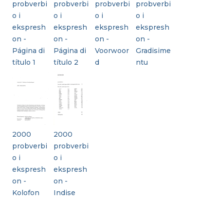
probverbi
probverbi
probverbi
probverbi
o i
o i
o i
o i
ekspresh
ekspresh
ekspresh
ekspresh
on -
on -
on -
on -
Página di
Página di
Voorwoor
Gradisime
título 1
título 2
d
ntu
2000
2000
probverbi
probverbi
o i
o i
ekspresh
ekspresh
on -
on -
Kolofon
Indise