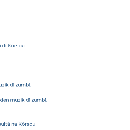
E
 di Kòrsou.
zik di zumbi.
.
 den muzik di zumbi.
sultá na Kòrsou.