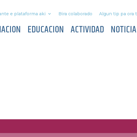
nte e plataforma aki
Bira colaborado
Algun tip pa ora 
MACION
EDUCACION
ACTIVIDAD
NOTICIA