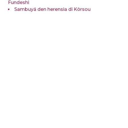
Fundeshi
Sambuyá den herensia di Kòrsou