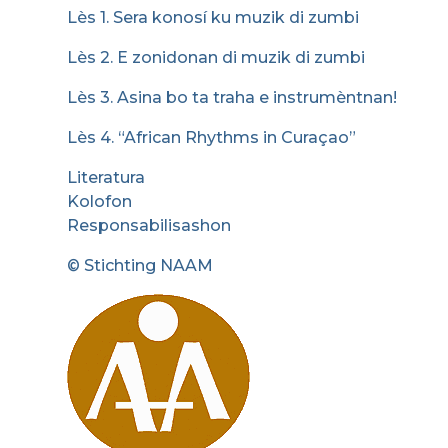
Lès 1. Sera konosí ku muzik di zumbi
Lès 2. E zonidonan di muzik di zumbi
Lès 3. Asina bo ta traha e instrumèntnan!
Lès 4. “African Rhythms in Curaçao”
Literatura
Kolofon
Responsabilisashon
© Stichting NAAM