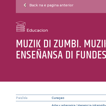
Back na e pagina anterior
Educacion
MUZIK DI ZUMBI. MUZI
ENSEÑANSA DI FUNDES
Pais/isla
Curaçao
Arte y artesania
|
Herencia intangib