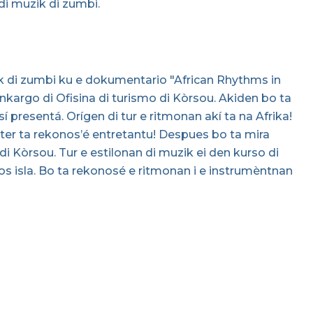
di muzik di zumbi.
zik di zumbi ku e dokumentario "African Rhythms in
nkargo di Ofisina di turismo di Kòrsou. Akiden bo ta
 presentá. Orígen di tur e ritmonan akí ta na Afrika!
er ta rekonos’é entretantu! Despues bo ta mira
 Kòrsou. Tur e estilonan di muzik ei den kurso di
 isla. Bo ta rekonosé e ritmonan i e instrumèntnan