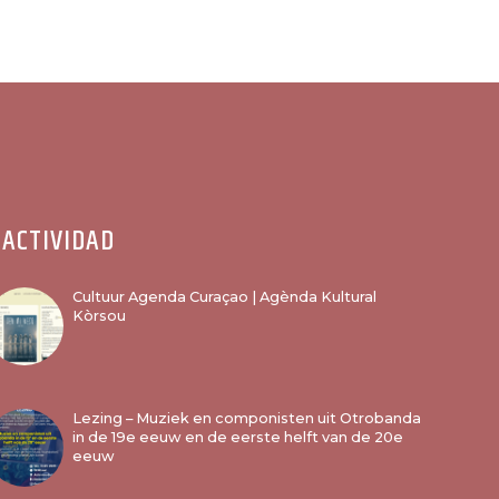
ACTIVIDAD
Cultuur Agenda Curaçao | Agènda Kultural
Kòrsou
Lezing – Muziek en componisten uit Otrobanda
in de 19e eeuw en de eerste helft van de 20e
eeuw