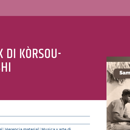
K DI KÒRSOU-
HI
el
|
Herencia material
|
Musica y arte di