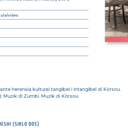
cula/video
nte herensia kultural tangibel i intangibel di Kòrsou.
): Muzik di Zumbi. Muzik di Kòrsou
DESHI (SIKLO DOS)