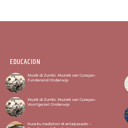
EDUCACION
Muzik di Zumbi. Muziek van Curaçao-
Funderend Onderwijs
Muzik di Zumbi. Muziek van Curaçao-
Voortgezet Onderwijs
Kura ku tradishon di antepasado –