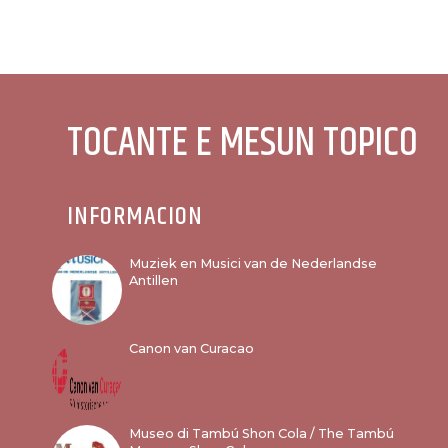
TOCANTE E MESUN TOPICO
INFORMACION
Muziek en Musici van de Nederlandse
Antillen
Canon van Curacao
Museo di Tambú Shon Cola / The Tambú