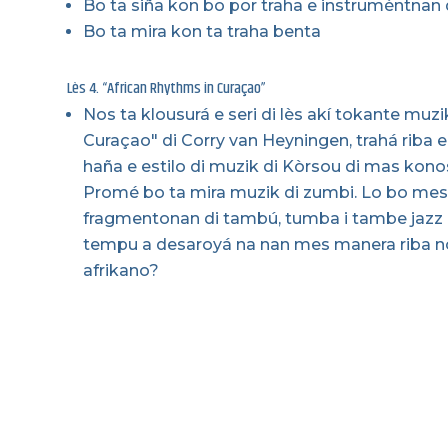
Bo ta siña kon bo por traha e instrumèntnan 
Bo ta mira kon ta traha benta
Lès 4. “African Rhythms in Curaçao”
Nos ta klousurá e seri di lès akí tokante mu
Curaçao" di Corry van Heyningen, trahá riba e
haña e estilo di muzik di Kòrsou di mas konosí
Promé bo ta mira muzik di zumbi. Lo bo mest
fragmentonan di tambú, tumba i tambe jazz di
tempu a desaroyá na nan mes manera riba nos
afrikano?