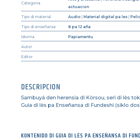
Categoria
actuacion
Tipo di material
Audio
|
Material digital pa les
|
Peli
Tipo di enseñansa
8 pa 12 aña
Idioma
Papiamentu
Autor
Editor
DESCRIPCION
Sambuyá den herensia di Kòrsou, seri di lès toka
Guia di lès pa Enseñansa di Fundeshi (siklo dos
KONTENIDO DI GUIA DI LÈS PA ENSEÑANSA DI FUN