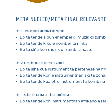
META NUCLEO/META FINAL RELEVANT
Lès 1. Sera konosí ku muzik di zumbi
Bo ta tende algun ehèmpel di muzik di zumbi
Bo ta tende kiko e nòmber ta nifiká.
Bo ta siña kon muzik di zumbi a nase.
Lès 2. E zonidonan di muzik di zumbi
Bo ta siña kua instrumènt ta pertenesé na mu
Bo ta tende kon e instrumèntnan akí ta zona
Bo ta tende kua otro instrumènt ta kombiná
Lès 3. Asina bo ta traha e instrumèntnan!
Bo ta tende kon instrumèntnan afrikano a re