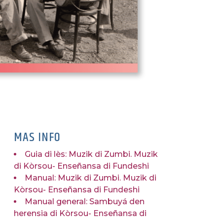
MAS INFO
Guia di lès: Muzik di Zumbi. Muzik
di Kòrsou- Enseñansa di Fundeshi
Manual: Muzik di Zumbi. Muzik di
Kòrsou- Enseñansa di Fundeshi
Manual general: Sambuyá den
herensia di Kòrsou- Enseñansa di