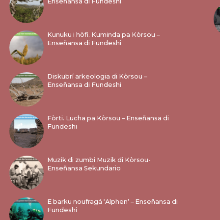
Enseñansa di Fundeshi
Kunuku i hòfi. Kuminda pa Kòrsou –
Enseñansa di Fundeshi
Diskubrí arkeologia di Kòrsou –
Enseñansa di Fundeshi
Fòrti. Lucha pa Kòrsou – Enseñansa di
Fundeshi
Muzik di zumbi Muzik di Kòrsou-
Enseñansa Sekundario
E barku noufragá ‘Alphen’ – Enseñansa di
Fundeshi