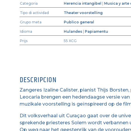
Categoria
Herencia intangibel
|
Musica y arte
Tipo di actividad
Theater voorstelling
Grupo meta
Publico general
Idioma
Hulandes
|
Papiamentu
Prijs
55 XCG
DESCRIPCION
Zangeres Izaline Calister, pianist Thijs Borste
Leocaria brengen een hedendaagse versie van h
muzikale voorstelling is geïnspireerd op de fi
Dit volksverhaal uit Curaçao gaat over de unive
sprekende priesteres Solem wordt verbannen uit
Op weg naar het geestenrijk van de voorouders