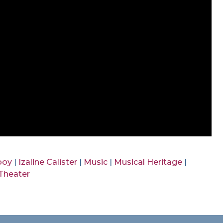
ooy
|
Izaline Calister
|
Music
|
Musical Heritage
|
Theater