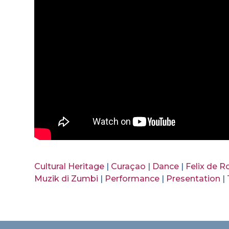
Cultural Heritage
|
Curaçao
|
Dance
|
Felix de R
Muzik di Zumbi
|
Performance
|
Presentation
|