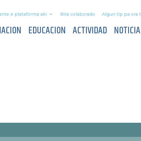
nte e plataforma aki
Bira colaborado
Algun tip pa ora 
MACION
EDUCACION
ACTIVIDAD
NOTICIA