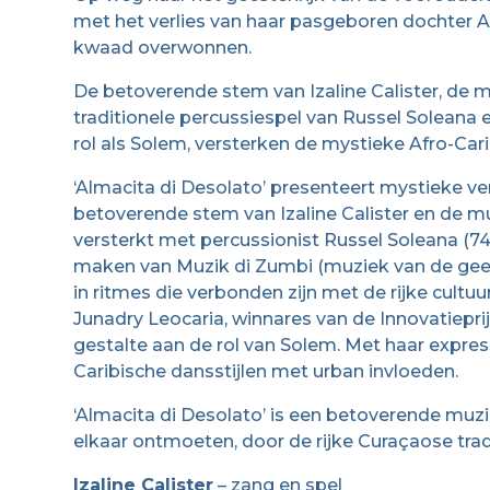
met het verlies van haar pasgeboren dochter A
kwaad overwonnen.
De betoverende stem van Izaline Calister, de mu
traditionele percussiespel van Russel Soleana 
rol als Solem, versterken de mystieke Afro-Cari
‘Almacita di Desolato’ presenteert mystieke ver
betoverende stem van Izaline Calister en de mu
versterkt met percussionist Russel Soleana (74).
maken van Muzik di Zumbi (muziek van de gee
in ritmes die verbonden zijn met de rijke cultu
Junadry Leocaria, winnares van de Innovatiepr
gestalte aan de rol van Solem. Met haar express
Caribische dansstijlen met urban invloeden.
‘Almacita di Desolato’ is een betoverende muz
elkaar ontmoeten, door de rijke Curaçaose tr
Izaline Calister
– zang en spel