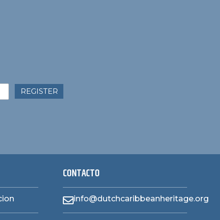
REGISTER
CONTACTO
cion
info@dutchcaribbeanheritage.org
