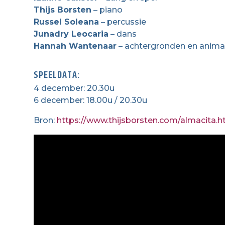
Thijs Borsten
– piano
Russel Soleana
– percussie
Junadry Leocaria
– dans
Hannah Wantenaar
– achtergronden en anima
SPEELDATA:
4 december: 20.30u
6 december: 18.00u / 20.30u
Bron:
https://www.thijsborsten.com/almacita.h