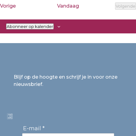
een
Evenementen
Vorige
Vandaag
Volgende
datum.
Even
Abonneer op kalender
Blijf op de hoogte en schrijf je in voor onze
nieuwsbrief.
E-mail *