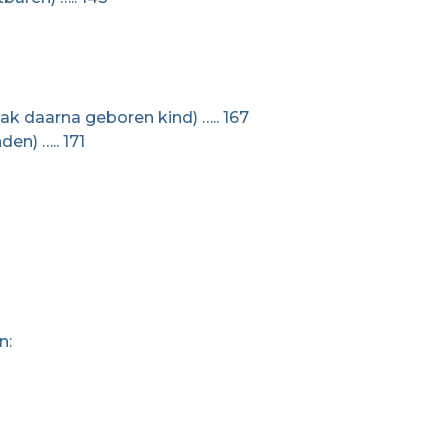
ak daarna geboren kind) ….. 167
den) ….. 171
n: