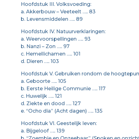
Hoofdstuk III. Volksvoeding:
a. Akkerbouw – Veeteelt ….. 83
b. Levensmiddelen ….. 89
Hoofdstuk IV. Natuurverklaringen:
a. Weervoorspellingen ….. 93
b. Nanzi – Zon ….. 97
c. Hemellichamen ….. 101
d. Dieren ….. 103
Hoofdstuk V. Gebruiken rondom de hoogtepunt
a. Geboorte ….. 105
b. Eerste Heilige Communie ….. 117
c. Huwelijk ….. 121
d. Ziekte en dood ….. 127
e. “Ocho dia” (Acht dagen) ….. 135
Hoofdstuk VI. Geestelijk leven:
a. Bijgeloof ….. 139
b. “Zoembie en Onzeebaar” (Spoken en onzichtb