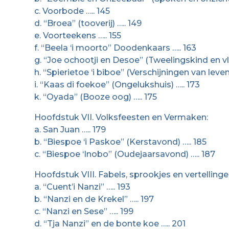
c. Voorbode ….. 145
d. “Broea” (tooverij) ….. 149
e. Voorteekens ….. 155
f. “Beela ‘i moorto” Doodenkaars ….. 163
g. “Joe ochootji en Desoe” (Tweelingskind en vl
h. “Spierietoe ‘i biboe” (Verschijningen van leven
i. “Kaas di foekoe” (Ongelukshuis) ….. 173
k. “Oyada” (Booze oog) ….. 175
Hoofdstuk VII. Volksfeesten en Vermaken:
a. San Juan ….. 179
b. “Biespoe ‘i Paskoe” (Kerstavond) ….. 185
c. “Biespoe ‘Inobo” (Oudejaarsavond) ….. 187
Hoofdstuk VIII. Fabels, sprookjes en vertellinge
a. “Cuent’i Nanzi” ….. 193
b. “Nanzi en de Krekel” ….. 197
c. “Nanzi en Sese” ….. 199
d. “Tja Nanzi” en de bonte koe ….. 201