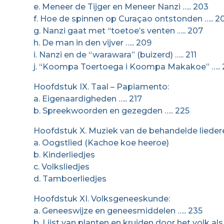
e. Meneer de Tijger en Meneer Nanzi ….. 203
f. Hoe de spinnen op Curaçao ontstonden ….. 2
g. Nanzi gaat met “toetoe’s venten ….. 207
h. De man in den vijver ….. 209
i. Nanzi en de “warawara” (buizerd) ….. 211
j. “Koompa Toertoega i Koompa Makakoe” ….. 
Hoofdstuk IX. Taal – Papiamento:
a. Eigenaardigheden ….. 217
b. Spreekwoorden en gezegden ….. 225
Hoofdstuk X. Muziek van de behandelde lieder
a. Oogstlied (Kachoe koe heeroe)
b. Kinderliedjes
c. Volksliedjes
d. Tamboerliedjes
Hoofdstuk XI. Volksgeneeskunde:
a. Geneeswijze en geneesmiddelen ….. 235
b. Lijst van planten en kruiden door het volk a