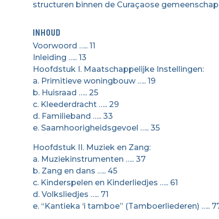
structuren binnen de Curaçaose gemeenschap
INHOUD
Voorwoord ….. 11
Inleiding ….. 13
Hoofdstuk I. Maatschappelijke Instellingen:
a. Primitieve woningbouw ….. 19
b. Huisraad ….. 25
c. Kleederdracht ….. 29
d. Familieband ….. 33
e. Saamhoorigheidsgevoel ….. 35
Hoofdstuk II. Muziek en Zang:
a. Muziekinstrumenten ….. 37
b. Zang en dans ….. 45
c. Kinderspelen en Kinderliedjes ….. 61
d. Volksliedjes ….. 71
e. “Kantieka ‘i tamboe” (Tamboerliederen) ….. 7