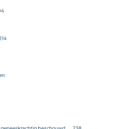
04
214
en:
ls geneeskrachtig beschouwd ….. 238