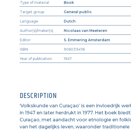
Type of material
Book
Target group
General public
Language
Dutch
Author(s)/maker(s)
Nicolaas van Meeteren
Editor
S. Emmering Amsterdam
ISBN
9060334116
Year of publication
1947
DESCRIPTION
‘Volkskunde van Curaçao’ is een invloedrijk we
in 1947 en later herdrukt in 1977. Het boek bie
Curaçao, met aandacht voor etnologie en folk
van het dagelijks leven, waaronder traditionele