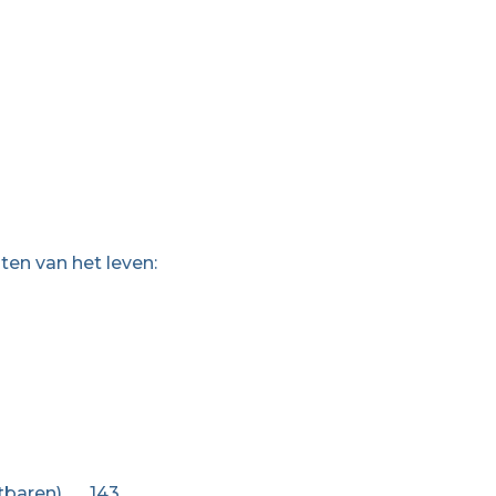
en van het leven:
aren) ….. 143