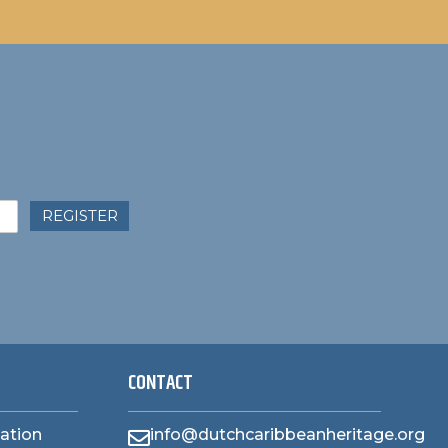
REGISTER
CONTACT
zation
info@dutchcaribbeanheritage.org
