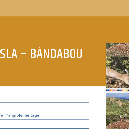
ISLA – BÁNDABOU
ge
|
Tangible heritage