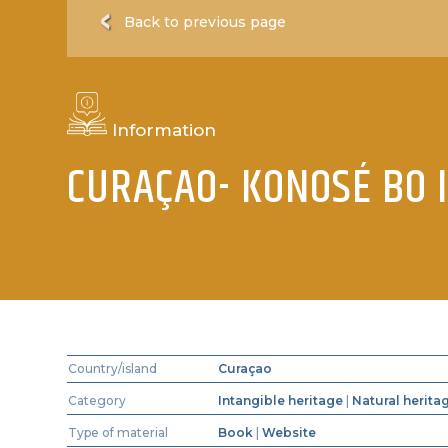
Back to previous page
Information
CURAÇAO- KONOSÉ BO 
Country/island
Curaçao
Category
Intangible heritage
|
Natural herita
Type of material
Book
|
Website