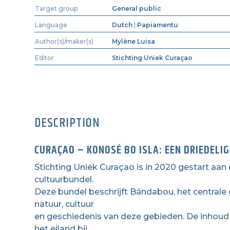
Target group
General public
Language
Dutch
|
Papiamentu
Author(s)/maker(s)
Mylène Luisa
Editor
Stichting Uniek Curaçao
DESCRIPTION
CURAÇAO – KONOSÉ BO ISLA: EEN DRIEDELI
Stichting Uniek Curaçao is in 2020 gestart aan
cultuurbundel.
Deze bundel beschrijft Bándabou, het central
natuur, cultuur
en geschiedenis van deze gebieden. De inhoud 
het eiland bij