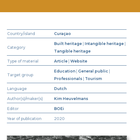
Country/island
Curaçao
Built heritage
|
Intangible heritage
|
Category
Tangible heritage
Type of material
Article
|
Website
Education
|
General public
|
Target group
Professionals
|
Tourism
Language
Dutch
Author(s)/maker(s)
Kim Heuvelmans
Editor
BOEi
Year of publication
2020