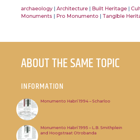
archaeology
|
Architecture
|
Built Heritage
|
Cul
Monuments
|
Pro Monumento
|
Tangible Heri
ABOUT THE SAME TOPIC
INFORMATION
Monumento Habrí 1994 – Scharloo
Monumento Habrí 1995 – L.B. Smithplein
and Hoogstraat Otrobanda