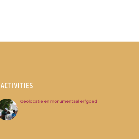
ACTIVITIES
Geolocatie en monumentaal erfgoed