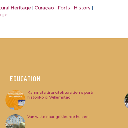
tural Heritage
|
Curaçao
|
Forts
|
History
|
tage
EDUCATION
Kaminata di arkitektura den e parti
históriko di Willemstad
Van witte naar gekleurde huizen