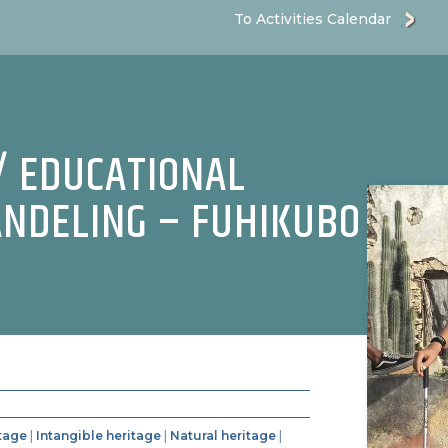
To Activities Calendar
/ EDUCATIONAL
ANDELING – FUHIKUBO
itage
|
Intangible heritage
|
Natural heritage
|