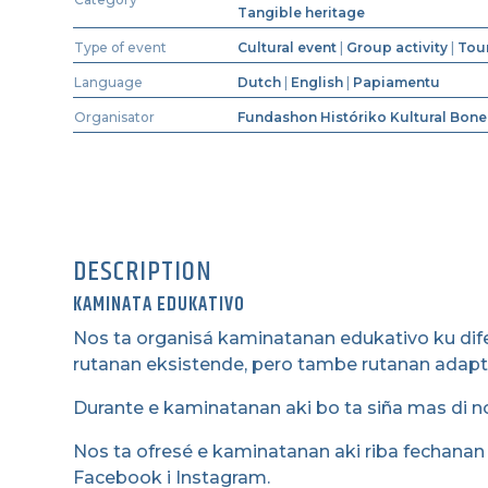
Tangible heritage
Type of event
Cultural event
|
Group activity
|
Tou
Language
Dutch
|
English
|
Papiamentu
Organisator
Fundashon Históriko Kultural Bone
DESCRIPTION
KAMINATA EDUKATIVO
Nos ta organisá kaminatanan edukativo ku difer
rutanan eksistende, pero tambe rutanan adap
Durante e kaminatanan aki bo ta siña mas di nos n
Nos ta ofresé e kaminatanan aki riba fechanan f
Facebook i Instagram.