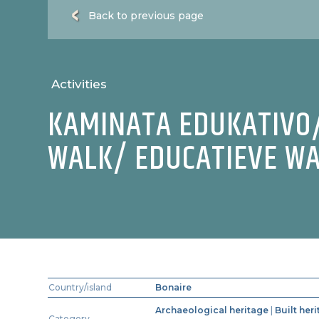
Back to previous page
Activities
KAMINATA EDUKATIVO
WALK/ EDUCATIEVE W
Country/island
Bonaire
Archaeological heritage
|
Built her
Category