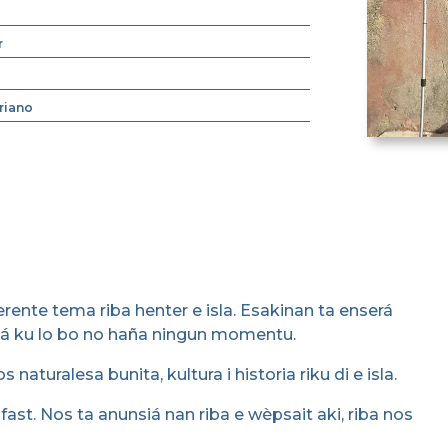
r
riano
ente tema riba henter e isla. Esakinan ta enserá
tá ku lo bo no haña ningun momentu.
aturalesa bunita, kultura i historia riku di e isla.
ast. Nos ta anunsiá nan riba e wèpsait aki, riba nos