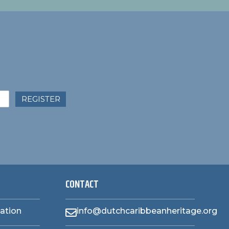
REGISTER
CONTACT
zation
info@dutchcaribbeanheritage.org
