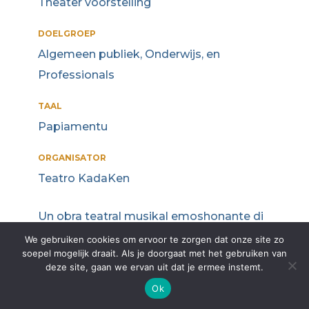
Theater voorstelling
DOELGROEP
Algemeen publiek, Onderwijs, en
Professionals
TAAL
Papiamentu
ORGANISATOR
Teatro KadaKen
Un obra teatral musikal emoshonante di
Teatro Kadaken, tokante e delaster dianan
We gebruiken cookies om ervoor te zorgen dat onze site zo
soepel mogelijk draait. Als je doorgaat met het gebruiken van
di General Manuel Piar, e yu di Kòrsou
deze site, gaan we ervan uit dat je ermee instemt.
luchadó pa libertat ku a hunga un ròl
Ok
krusial den independensia di Gran