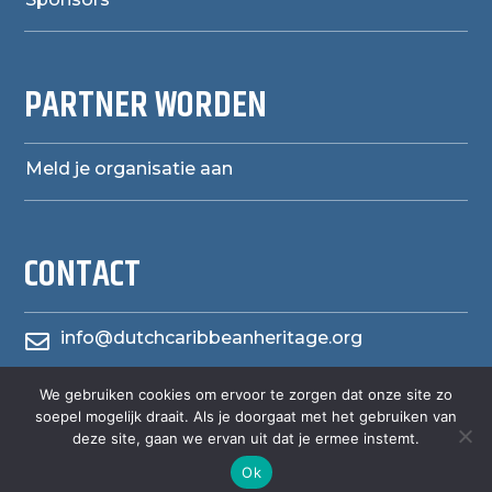
PARTNER WORDEN
Meld je organisatie aan
CONTACT
info@dutchcaribbeanheritage.org

herensiaerfgoedheritage
We gebruiken cookies om ervoor te zorgen dat onze site zo

soepel mogelijk draait. Als je doorgaat met het gebruiken van
deze site, gaan we ervan uit dat je ermee instemt.
Ok