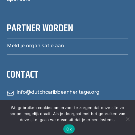
PARTNER WORDEN
Meld je organisatie aan
CONTACT
info@dutchcaribbeanheritage.org

We gebruiken cookies om ervoor te zorgen dat onze site zo
herensiaerfgoedheritage

soepel mogelijk draait. Als je doorgaat met het gebruiken van
deze site, gaan we ervan uit dat je ermee instemt.
Ok