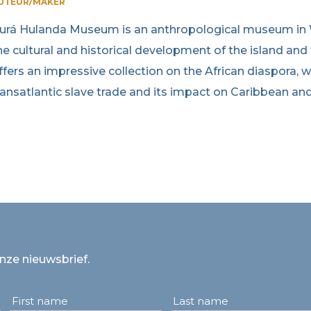
UTEUR/MAKER
urá Hulanda Museum is an anthropological museum in W
he cultural and historical development of the island a
ffers an impressive collection on the African diaspora, w
ransatlantic slave trade and its impact on Caribbean an
onze nieuwsbrief.
First name
Last name