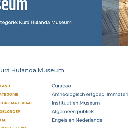
seum
 categorie: Kurá Hulanda Museum
urá Hulanda Museum
Curaçao
ILAND
Archeologisch erfgoed, Immateri
ATEGORIE
Instituut en Museum
OORT MATERIAAL
Algemeen publiek
OELGROEP
Engels en Nederlands
AAL