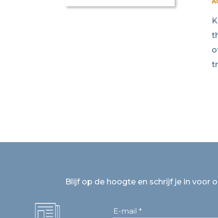
A
K
t
o
t
Blijf op de hoogte en schrijf je in voor 
E-mail *