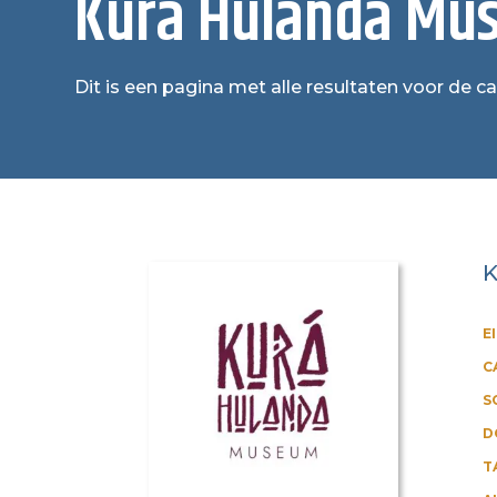
Kurá Hulanda Mu
Dit is een pagina met alle resultaten voor de
K
E
C
S
D
T