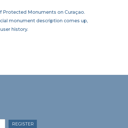
 of Protected Monuments on Curaçao.
official monument description comes up,
user history.
REGISTER