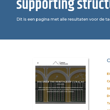
supporting struct
Dit is een pagina met alle resultaten voor de t
C
E
C
S
D
T