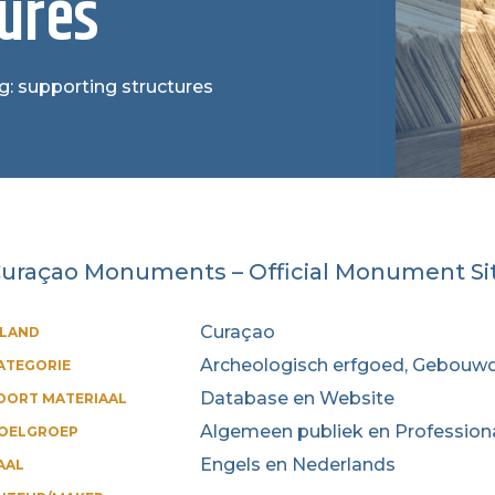
ures
ag: supporting structures
uraçao Monuments – Official Monument Si
Curaçao
ILAND
Archeologisch erfgoed, Gebouwd
ATEGORIE
Database en Website
OORT MATERIAAL
Algemeen publiek en Profession
OELGROEP
Engels en Nederlands
AAL