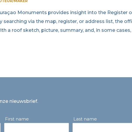
UTEUR/MAKER
uraçao Monuments provides insight into the Register
y searching via the map, register, or address list, the 
ith a roof sketch, picture, summary, and, in some cases, 
onze nieuwsbrief.
First name
Last name