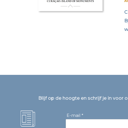
A
C
B
w
Blijf op de hoogte en schrijf je in voor 
E-mail *