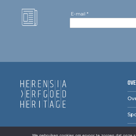
E-mail *
OVE
Ove
Sp
We gebruiken cookies om ervoor te zorgen dat onze sit