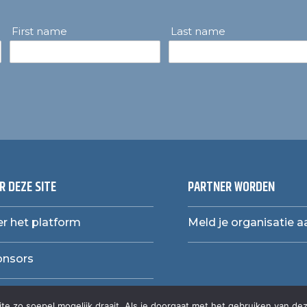
First name
Last name
R DEZE SITE
PARTNER WORDEN
r het platform
Meld je organisatie a
onsors
e zo soepel mogelijk draait. Als je doorgaat met het gebruiken van dez