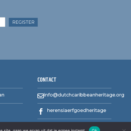
REGISTER
CONTACT
an
info@dutchcaribbeanheritage.org

herensiaerfgoedheritage

e site, gaan we ervan uit dat je ermee instemt.
Ok