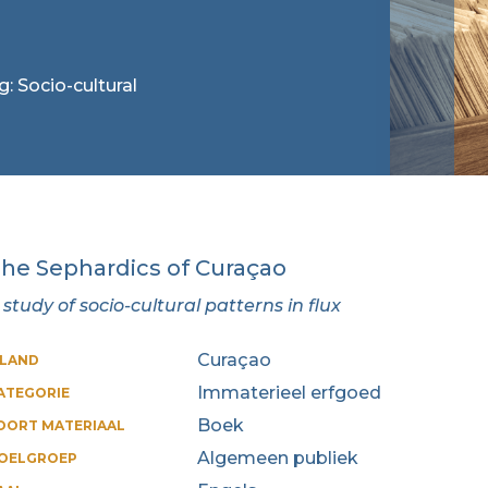
g: Socio-cultural
he Sephardics of Curaçao
 study of socio-cultural patterns in flux
Curaçao
ILAND
Immaterieel erfgoed
ATEGORIE
Boek
OORT MATERIAAL
Algemeen publiek
OELGROEP