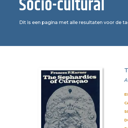
Socio-cultural
Dit is een pagina met alle resultaten voor de ta
T
A
E
C
S
D