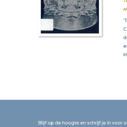
T
A
‘
C
d
e
i
Blijf op de hoogte en schrijf je in voor 