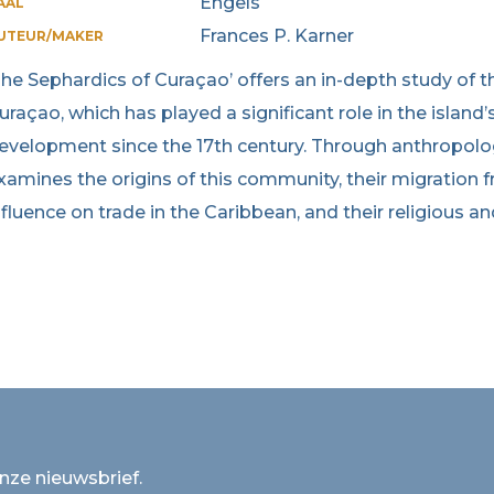
Engels
AAL
Frances P. Karner
UTEUR/MAKER
The Sephardics of Curaçao’ offers an in-depth study of
uraçao, which has played a significant role in the island’
evelopment since the 17th century. Through anthropologi
xamines the origins of this community, their migration f
nfluence on trade in the Caribbean, and their religious and
onze nieuwsbrief.