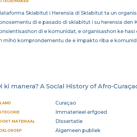
UTEUR/MAKER
lataforma Sklabitut i Herensia di Sklabitut ta un orga
onosementu di e pasado di sklabitut i su herensia den K
onsientisashon di e komunidat, e organisashon ke hasi e 
n mihó komprondementu de e impakto riba e komunida
i ki manera? A Social History of Afro-Curaça
Curaçao
ILAND
Immaterieel erfgoed
ATEGORIE
Dissertatie
OORT MATERIAAL
Algemeen publiek
OELGROEP