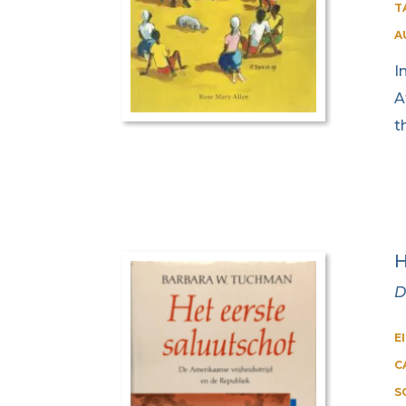
T
A
I
A
t
H
D
E
C
S