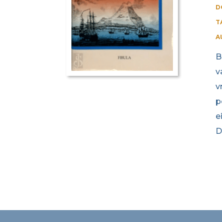
D
T
A
B
v
v
p
e
D