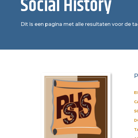
Social History
Dit is een pagina met alle resultaten voor de ta
P
E
C
S
D
T