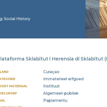
g: Social History
lataforma Sklabitut i Herensia di Sklabitut 
Curaçao
ILAND
Immaterieel erfgoed
ATEGORIE
Instituut
OORT MATERIAAL
Algemeen publiek
OELGROEP
Papiamentu
AAL