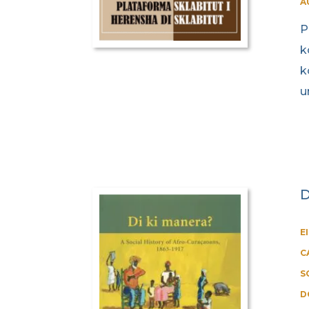
A
P
k
k
u
D
E
C
S
D