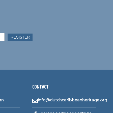
REGISTER
CONTACT
an
info@dutchcaribbeanheritage.org
