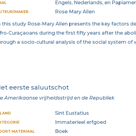
Engels, Nederlands, en Papiame
AAL
Rose Mary Allen
UTEUR/MAKER
n this study Rose-Mary Allen presents the key factors det
fro-Curaçaoans during the first fifty years after the aboli
hrough a socio-cultural analysis of the social system of
et eerste saluutschot
e Amerikaanse vrijheidsstrijd en de Republiek
Sint Eustatius
ILAND
Immaterieel erfgoed
ATEGORIE
Boek
OORT MATERIAAL