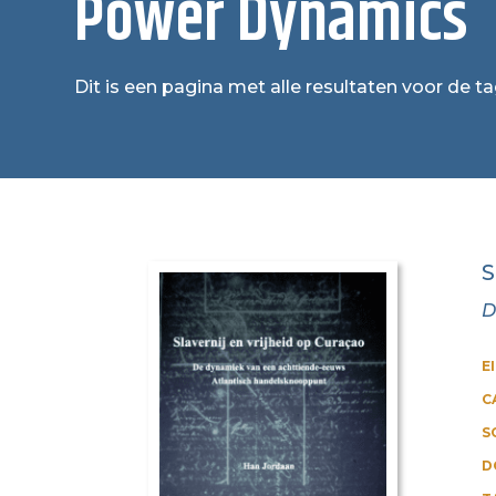
Power Dynamics
Dit is een pagina met alle resultaten voor de 
S
D
E
C
S
D