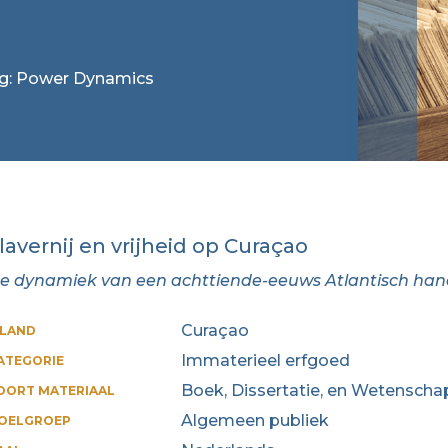
tag: Power Dynamics
lavernij en vrijheid op Curaçao
e dynamiek van een achttiende-eeuws Atlantisch ha
Curaçao
ILAND
Immaterieel erfgoed
ATEGORIE
Boek, Dissertatie, en Wetenschap
OORT MATERIAAL
Algemeen publiek
OELGROEP