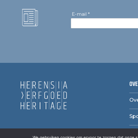
E-mail *
OVE
Ove
Sp
We gebruiken cookies om ervoor te zorgen dat onze sit