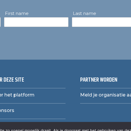
First name
Last name
R DEZE SITE
PARTNER WORDEN
r het platform
Meld je organisatie a
onsors
e zo soepel mogelijk draait. Als je doorgaat met het gebruiken van dez