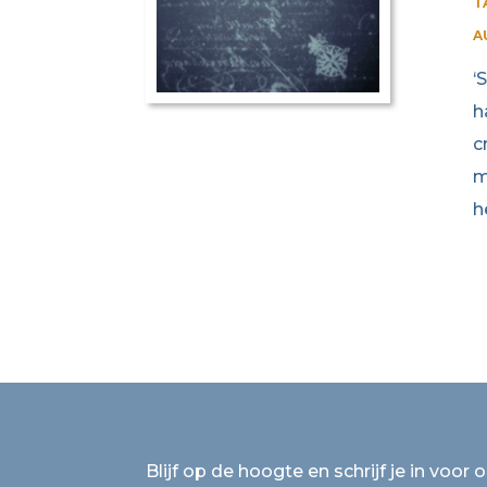
T
A
‘
h
c
m
h
Blijf op de hoogte en schrijf je in voor 