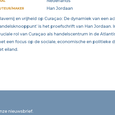
Nederlands
AAL
Han Jordaan
UTEUR/MAKER
Slavernij en vrijheid op Curaçao: De dynamiek van een a
andelsknooppunt’ is het proefschrift van Han Jordaan. 
ruciale rol van Curaçao als handelscentrum in de Atlan
et een focus op de sociale, economische en politieke dy
et eiland.
onze nieuwsbrief.