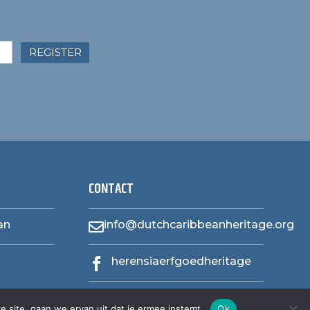
REGISTER
CONTACT
an
info@dutchcaribbeanheritage.org

herensiaerfgoedheritage

e site, gaan we ervan uit dat je ermee instemt.
Ok