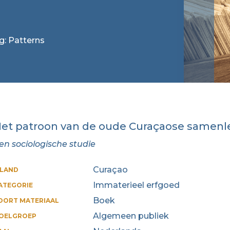
g: Patterns
et patroon van de oude Curaçaose samenl
en sociologische studie
Curaçao
ILAND
Immaterieel erfgoed
ATEGORIE
Boek
OORT MATERIAAL
Algemeen publiek
OELGROEP