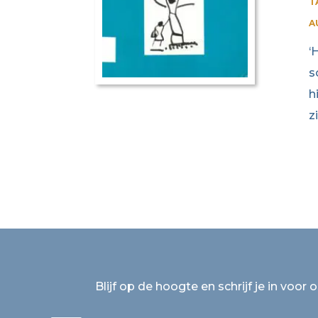
T
A
‘
s
h
z
Blijf op de hoogte en schrijf je in voor 