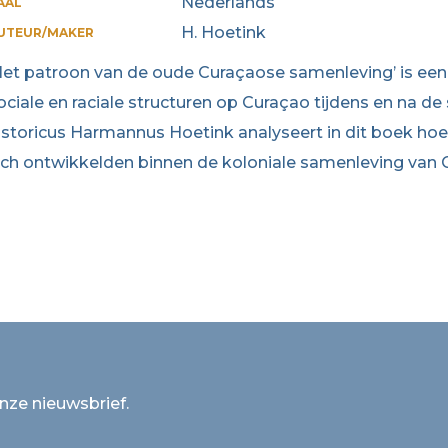
Nederlands
AAL
H. Hoetink
UTEUR/MAKER
Het patroon van de oude Curaçaose samenleving’ is een 
ociale en raciale structuren op Curaçao tijdens en na de
istoricus Harmannus Hoetink analyseert in dit boek hoe e
ich ontwikkelden binnen de koloniale samenleving van 
onze nieuwsbrief.