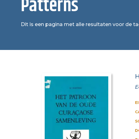
Patterns
Dit is een pagina met alle resultaten voor de ta
H
E
E
C
S
D