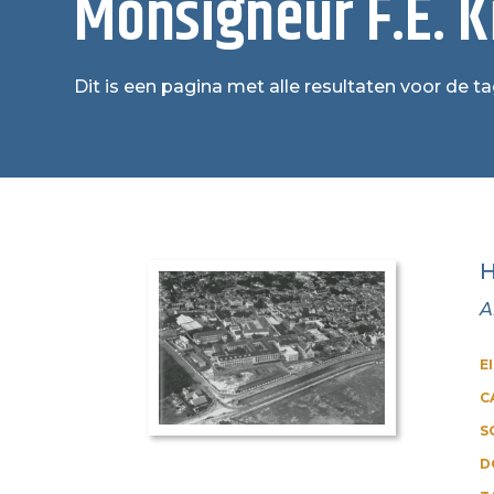
Monsigneur F.E. 
Dit is een pagina met alle resultaten voor de t
H
A
E
C
S
D