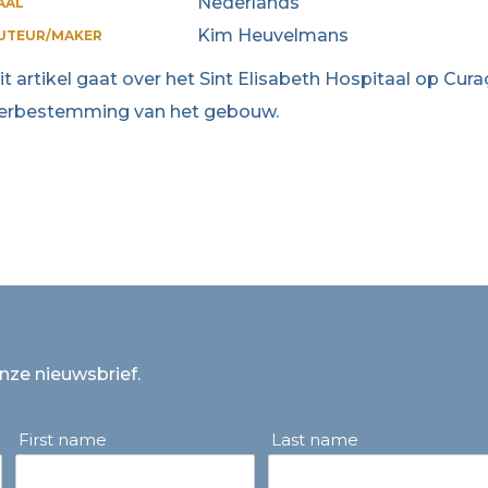
Nederlands
AAL
Kim Heuvelmans
UTEUR/MAKER
it artikel gaat over het Sint Elisabeth Hospitaal op Cur
erbestemming van het gebouw.
onze nieuwsbrief.
First name
Last name