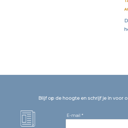
T
A
D
h
Blijf op de hoogte en schrijf je in voor 
E-mail *