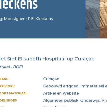
Kieckens
ag: Monsigneur F.E. Kieckens
et Sint Elisabeth Hospitaal op Curaçao
rtikel - BOEi
Curaçao
ILAND
Gebouwd erfgoed, Immaterieel e
ATEGORIE
Artikel en Website
OORT MATERIAAL
Algemeen publiek, Onderwijs, Pr
OELGROEP