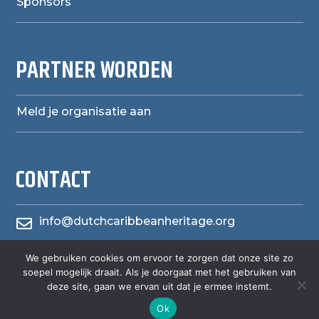
Sponsors
PARTNER WORDEN
Meld je organisatie aan
CONTACT
info@dutchcaribbeanheritage.org

We gebruiken cookies om ervoor te zorgen dat onze site zo
herensiaerfgoedheritage

soepel mogelijk draait. Als je doorgaat met het gebruiken van
deze site, gaan we ervan uit dat je ermee instemt.
Ok