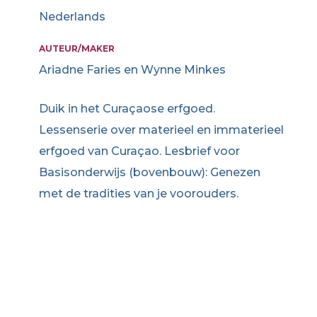
Nederlands
AUTEUR/MAKER
Ariadne Faries en Wynne Minkes
Duik in het Curaçaose erfgoed.
Lessenserie over materieel en immaterieel
erfgoed van Curaçao. Lesbrief voor
Basisonderwijs (bovenbouw): Genezen
met de tradities van je voorouders.