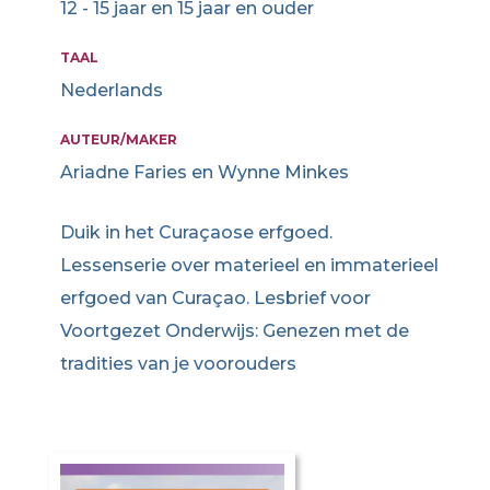
12 - 15 jaar en 15 jaar en ouder
TAAL
Nederlands
AUTEUR/MAKER
Ariadne Faries en Wynne Minkes
Duik in het Curaçaose erfgoed.
Lessenserie over materieel en immaterieel
erfgoed van Curaçao. Lesbrief voor
Voortgezet Onderwijs: Genezen met de
tradities van je voorouders