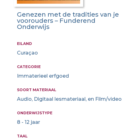
Genezen met de tradities van je
voorouders – Funderend
Onderwijs
EILAND
Curaçao
CATEGORIE
Immaterieel erfgoed
SOORT MATERIAAL
Audio, Digitaal lesmateriaal, en Film/video
ONDERWIJSTYPE
8 - 12 jaar
TAAL