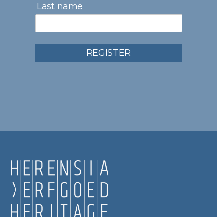
Last name
REGISTER