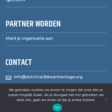
PARTNER WORDEN
Meld je organisatie aan
CONTACT
info@dutchcaribbeanheritage.org

herensiaerfgoedheritage
We gebruiken cookies om ervoor te zorgen dat onze site zo

soepel mogelijk draait. Als je doorgaat met het gebruiken van
deze site, gaan we ervan uit dat je ermee instemt.
Ok