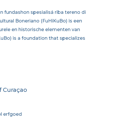
n fundashon spesialisá riba tereno di
Kultural Boneriano (FuHiKuBo) is een
turele en historische elementen van
uBo) is a foundation that specializes
f Curaçao
l erfgoed