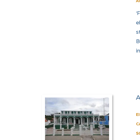
A
‘
e
s
B
i
A
E
C
S