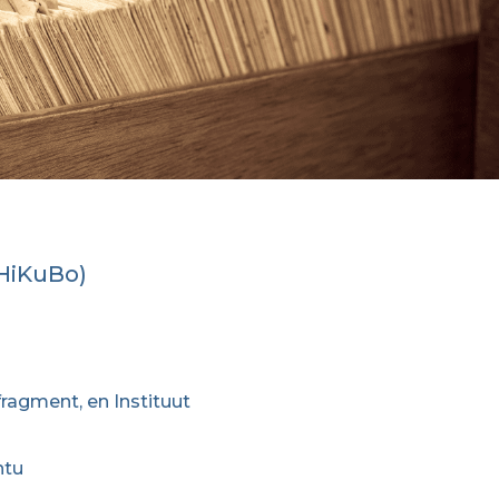
uHiKuBo)
fragment, en Instituut
ntu