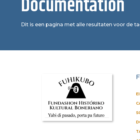
Documentation
Dit is een pagina met alle resultaten voor de 
F
E
C
S
D
T