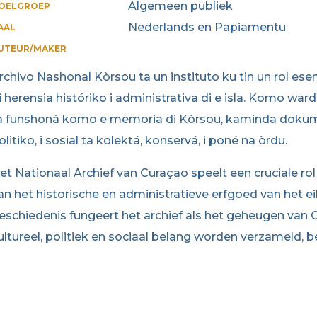
Algemeen publiek
OELGROEP
Nederlands en Papiamentu
AAL
UTEUR/MAKER
rchivo Nashonal Kòrsou ta un instituto ku tin un rol ese
i herensia históriko i administrativa di e isla. Komo ward
a funshoná komo e memoria di Kòrsou, kaminda dokume
olitiko, i sosial ta kolektá, konservá, i poné na òrdu.
et Nationaal Archief van Curaçao speelt een cruciale ro
an het historische en administratieve erfgoed van het ei
eschiedenis fungeert het archief als het geheugen va
ultureel, politiek en sociaal belang worden verzameld,