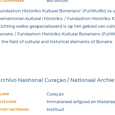
Boi Antoin
UTEUR/MAKER
Fundashon Históriko Kultural Boneriano’ (FuHiKuBo) ta u
lementonan kultural i históriko. / Fundashon Históriko 
tichting welke gespecialiseerd is op het gebied van cul
onaire. / Fundashon Históriko Kultural Boneriano (FuHiK
n the field of cultural and historical elements of Bonaire.
rchivo Nashonal Curaçao / Nationaal Archie
Curaçao
ILAND
Immaterieel erfgoed en Materiee
ATEGORIE
Instituut
OORT MATERIAAL