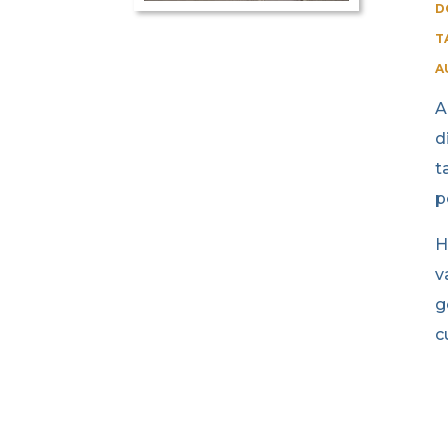
D
T
A
A
d
t
p
H
v
g
c