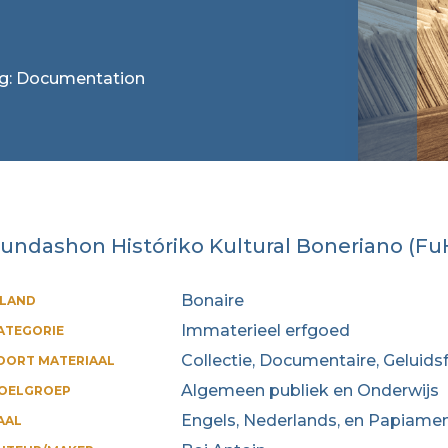
tag: Documentation
undashon Históriko Kultural Boneriano (F
Bonaire
ILAND
Immaterieel erfgoed
ATEGORIE
Collectie, Documentaire, Geluids
OORT MATERIAAL
Algemeen publiek en Onderwijs
OELGROEP
Engels, Nederlands, en Papiame
AAL