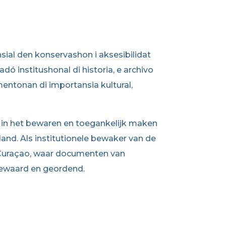
nsial den konservashon i aksesibilidat
adó institushonal di historia, e archivo
ntonan di importansia kultural,
l in het bewaren en toegankelijk maken
land. Als institutionele bewaker van de
n Curaçao, waar documenten van
 bewaard en geordend.