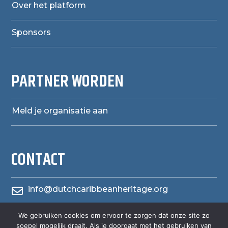
Over het platform
Sponsors
PARTNER WORDEN
Meld je organisatie aan
CONTACT
info@dutchcaribbeanheritage.org

herensiaerfgoedheritage
We gebruiken cookies om ervoor te zorgen dat onze site zo

soepel mogelijk draait. Als je doorgaat met het gebruiken van