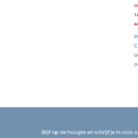
O
T
A
I
C
o
o
Blijf op de hoogte en schrijf je in voor 