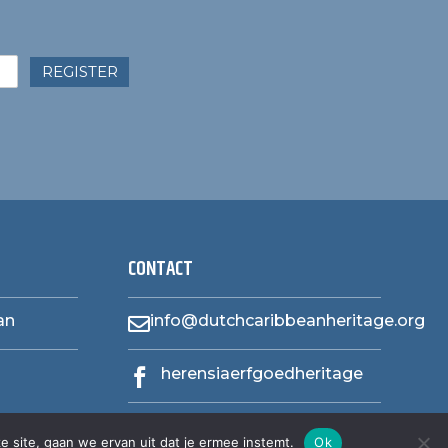
REGISTER
CONTACT
an
info@dutchcaribbeanheritage.org

herensiaerfgoedheritage

e site, gaan we ervan uit dat je ermee instemt.
Ok