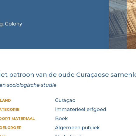
ag: Colony
et patroon van de oude Curaçaose samenl
en sociologische studie
Curaçao
ILAND
Immaterieel erfgoed
ATEGORIE
Boek
OORT MATERIAAL
Algemeen publiek
OELGROEP