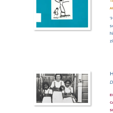
T
A
‘
s
h
z
H
D
E
C
S