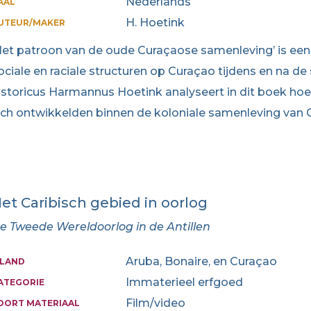
Nederlands
AAL
H. Hoetink
UTEUR/MAKER
Het patroon van de oude Curaçaose samenleving’ is een 
ociale en raciale structuren op Curaçao tijdens en na de
istoricus Harmannus Hoetink analyseert in dit boek hoe e
ich ontwikkelden binnen de koloniale samenleving van 
et Caribisch gebied in oorlog
e Tweede Wereldoorlog in de Antillen
Aruba, Bonaire, en Curaçao
ILAND
Immaterieel erfgoed
ATEGORIE
Film/video
OORT MATERIAAL