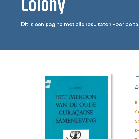
Colony
Dit is een pagina met alle resultaten voor de t
H
E
E
C
S
D