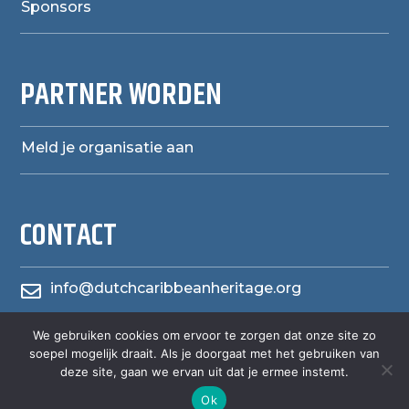
Sponsors
PARTNER WORDEN
Meld je organisatie aan
CONTACT
info@dutchcaribbeanheritage.org

We gebruiken cookies om ervoor te zorgen dat onze site zo
herensiaerfgoedheritage

soepel mogelijk draait. Als je doorgaat met het gebruiken van
deze site, gaan we ervan uit dat je ermee instemt.
Ok