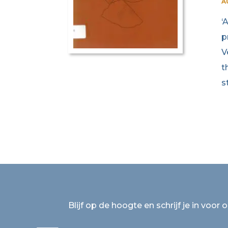
A
‘
p
V
t
s
Blijf op de hoogte en schrijf je in voor 