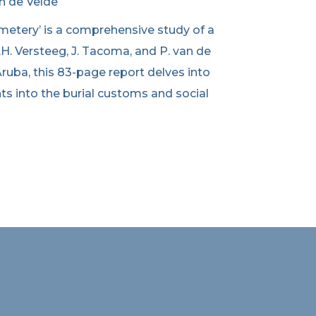
an de Velde
metery’ is a comprehensive study of a
H. Versteeg, J. Tacoma, and P. van de
ruba, this 83-page report delves into
hts into the burial customs and social