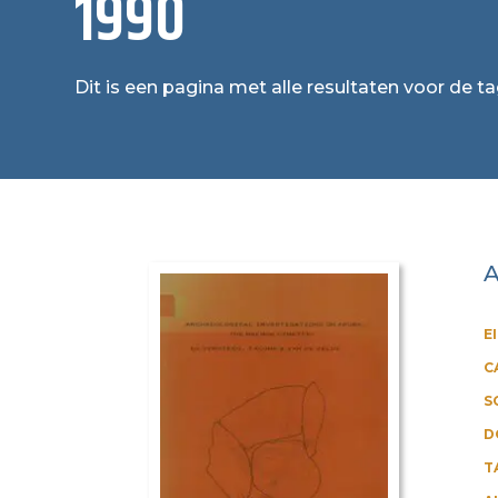
1990
Dit is een pagina met alle resultaten voor de ta
A
E
C
S
D
T