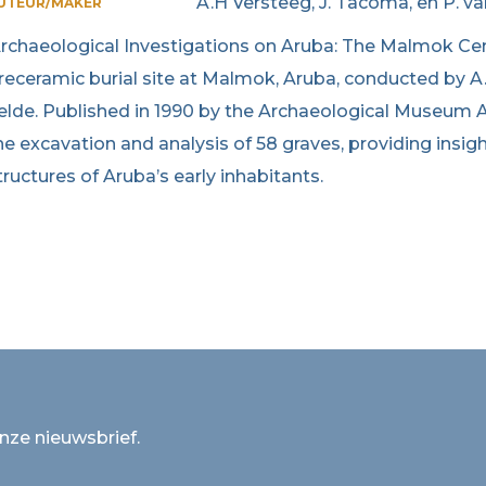
A.H Versteeg, J. Tacoma, en P. v
UTEUR/MAKER
Archaeological Investigations on Aruba: The Malmok Ce
receramic burial site at Malmok, Aruba, conducted by A.
elde. Published in 1990 by the Archaeological Museum A
he excavation and analysis of 58 graves, providing insig
tructures of Aruba’s early inhabitants.
onze nieuwsbrief.