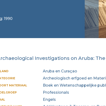
g: 1990
rchaeological Investigations on Aruba: T
Aruba en Curaçao
ILAND
Archeologisch erfgoed en Materi
ATEGORIE
Boek en Wetenschappelijke publ
OORT MATERIAAL
Professionals
OELGROEP
Engels
AAL