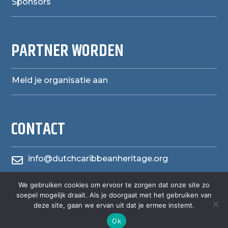
Sponsors
PARTNER WORDEN
Meld je organisatie aan
CONTACT
info@dutchcaribbeanheritage.org

herensiaerfgoedheritage
We gebruiken cookies om ervoor te zorgen dat onze site zo

soepel mogelijk draait. Als je doorgaat met het gebruiken van
deze site, gaan we ervan uit dat je ermee instemt.
Ok