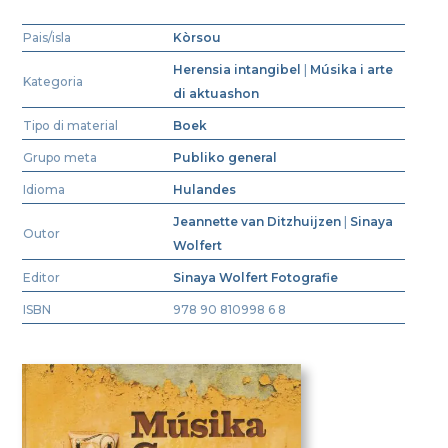
Pais/isla
Kòrsou
Herensia intangibel
|
Músika i arte
Kategoria
di aktuashon
Tipo di material
Boek
Grupo meta
Publiko general
Idioma
Hulandes
Jeannette van Ditzhuijzen
|
Sinaya
Outor
Wolfert
Editor
Sinaya Wolfert Fotografie
ISBN
978 90 810998 6 8