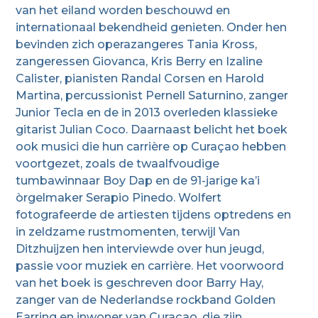
van het eiland worden beschouwd en
internationaal bekendheid genieten. Onder hen
bevinden zich operazangeres Tania Kross,
zangeressen Giovanca, Kris Berry en Izaline
Calister, pianisten Randal Corsen en Harold
Martina, percussionist Pernell Saturnino, zanger
Junior Tecla en de in 2013 overleden klassieke
gitarist Julian Coco. Daarnaast belicht het boek
ook musici die hun carrière op Curaçao hebben
voortgezet, zoals de twaalfvoudige
tumbawinnaar Boy Dap en de 91-jarige ka’i
òrgelmaker Serapio Pinedo. Wolfert
fotografeerde de artiesten tijdens optredens en
in zeldzame rustmomenten, terwijl Van
Ditzhuijzen hen interviewde over hun jeugd,
passie voor muziek en carrière. Het voorwoord
van het boek is geschreven door Barry Hay,
zanger van de Nederlandse rockband Golden
Earring en inwoner van Curaçao, die zijn