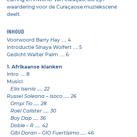
waardering voor de Curaçaose muziekscene
deelt.
INHOUD
Voorwoord Barry Hay ….. 4
Introductie Sinaya Wolfert ….. 5
Gedicht Walter Palm ….. 6
1. Afrikaanse klanken
Intro ….. 8
Musici:
Elia Isenia ….. 22
Russel Soleana – Isoco ….. 26
Ompi Tio ….. 28
Roël Calister ….. 30
Boy Dap ….. 36
Doble – R ….. 42
Gibi Doran – GIO Fuertisimo ….. 46