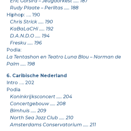
Eric Gorsira – Jeugdorkest ….. 187
Rudy Plaate – Perlitas ….. 188
Hiphop: ….. 190
Chris Strick ….. 190
KaBaLaCHi ….. 192
D.A.N.D.O ….. 194
Fresku ….. 196
Podia:
La Tentashon en Teatro Luna Blou – Norman de
Palm ….. 198
6. Caribische Nederland
Intro ….. 202
Podia
Koninkrijksconcert ….. 204
Concertgebouw ….. 208
Bimhuis ….. 209
North Sea Jazz Club ….. 210
Amsterdams Conservatorium ….. 211