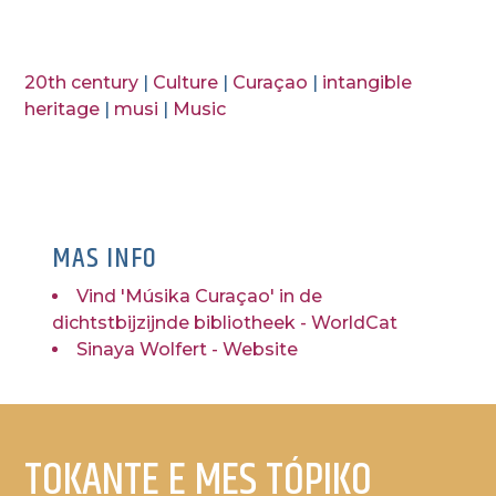
20th century
|
Culture
|
Curaçao
|
intangible
heritage
|
musi
|
Music
MAS INFO
Vind 'Músika Curaçao' in de
dichtstbijzijnde bibliotheek - WorldCat
Sinaya Wolfert - Website
TOKANTE E MES TÓPIKO