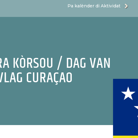
Pa kalènder di Aktividat
RA KÒRSOU / DAG VAN
 VLAG CURAÇAO