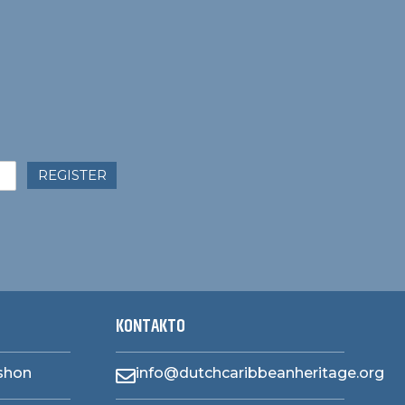
REGISTER
KONTAKTO
ashon
info@dutchcaribbeanheritage.org
