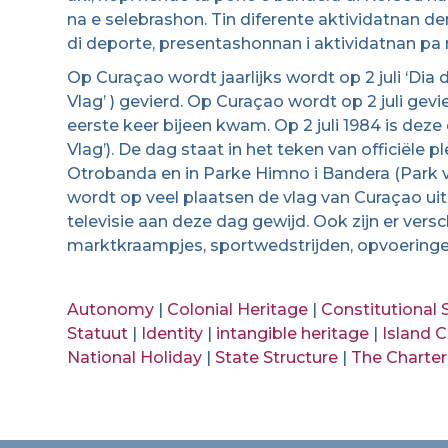
na e selebrashon. Tin diferente aktividatnan
di deporte, presentashonnan i aktividatnan pa
Op Curaçao wordt jaarlijks wordt op 2 juli ‘Dia 
Vlag’ ) gevierd. Op Curaçao wordt op 2 juli gevi
eerste keer bijeen kwam. Op 2 juli 1984 is deze
Vlag’). De dag staat in het teken van officiële 
Otrobanda en in Parke Himno i Bandera (Park v
wordt op veel plaatsen de vlag van Curaçao ui
televisie aan deze dag gewijd. Ook zijn er versch
marktkraampjes, sportwedstrijden, opvoeringen
Autonomy
|
Colonial Heritage
|
Constitutional 
Statuut
|
Identity
|
intangible heritage
|
Island C
National Holiday
|
State Structure
|
The Charter