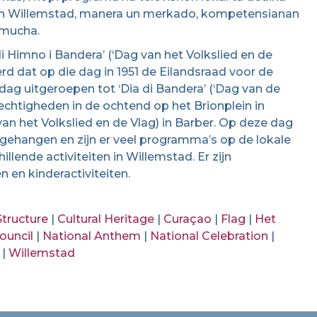
 den Willemstad, manera un merkado, kompetensianan
 mucha.
di Himno i Bandera’ (‘Dag van het Volkslied en de
erd dat op die dag in 1951 de Eilandsraad voor de
 dag uitgeroepen tot ‘Dia di Bandera’ (‘Dag van de
plechtigheden in de ochtend op het Brionplein in
an het Volkslied en de Vlag) in Barber. Op deze dag
tgehangen en zijn er veel programma’s op de lokale
illende activiteiten in Willemstad. Er zijn
 en kinderactiviteiten.
Structure
|
Cultural Heritage
|
Curaçao
|
Flag
|
Het
ouncil
|
National Anthem
|
National Celebration
|
|
Willemstad