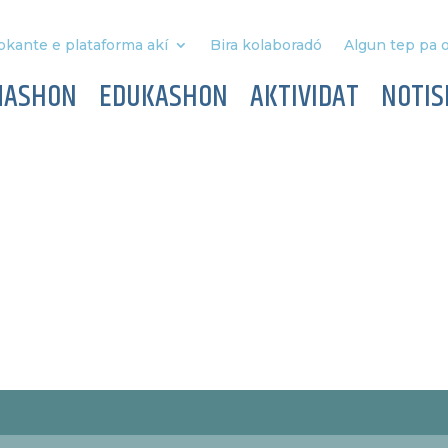
okante e plataforma akí
Bira kolaboradó
Algun tep pa o
MASHON
EDUKASHON
AKTIVIDAT
NOTIS