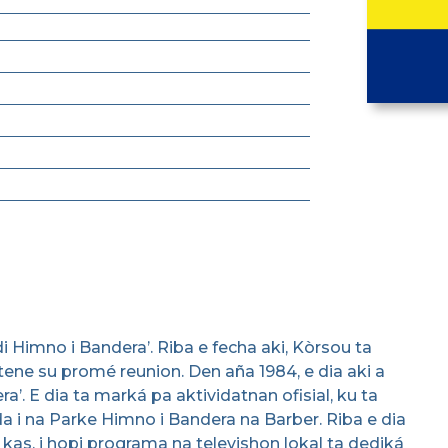
 di Himno i Bandera’. Riba e fecha aki, Kòrsou ta
a tene su promé reunion. Den aña 1984, e dia aki a
’. E dia ta marká pa aktividatnan ofisial, ku ta
 i na Parke Himno i Bandera na Barber. Riba e dia
kas, i hopi programa na televishon lokal ta dediká