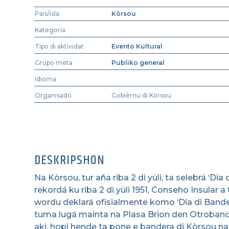
Pais/isla
Kòrsou
Kategoria
Tipo di aktividat
Evento Kultural
Grupo meta
Publiko general
Idioma
Organisadó
Gobièrnu di Kòrsou
DESKRIPSHON
Na Kòrsou, tur aña riba 2 di yüli, ta selebrá ‘Dia
rekordá ku riba 2 di yüli 1951, Conseho Insular 
wordu deklará ofisialmente komo ‘Dia di Bandera
tuma lugá mainta na Plasa Brion den Otrobanda
aki, hopi hende ta pone e bandera di Kòrsou na 