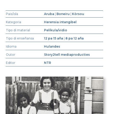
Pais/isla
Aruba
|
Boneiru
|
Kòrsou
Kategoria
Herensia intangibel
Tipo di material
Pelíkula/vidio
Tipo di enseñansa
12 pa 15 aña
|
8 pa 12 aña
Idioma
Hulandes
Outor
Story2tell mediaproducties
Editor
NTR