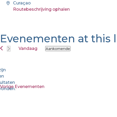
Adres
Curaçao
Routebeschrijving ophalen
Evenementen at this l
Vandaag
Aankomende
Selecteer
een
datum.
zijn
en
Bericht
ultaten
Vorige
Evenementen
vonden.