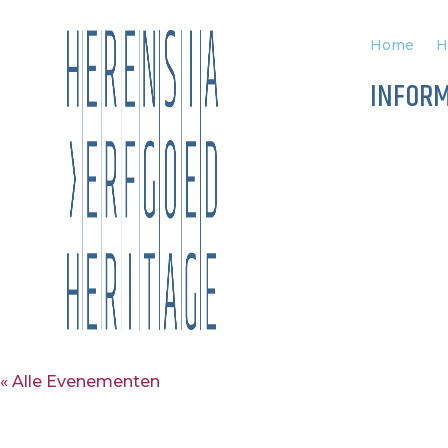
Home
H
INFORM
Willemstad
« Alle Evenementen