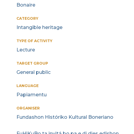
Bonaire
CATEGORY
Intangible heritage
TYPE OF ACTIVITY
Lecture
TARGET GROUP
General public
LANGUAGE
Papiamentu
ORGANISER
Fundashon Históriko Kultural Boneriano
FuHiKuBo ta invitá bo pa e di dies edishon