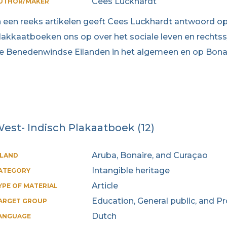
Cees Luckhardt
UTHOR/MAKER
n een reeks artikelen geeft Cees Luckhardt antwoord op
lakkaatboeken ons op over het sociale leven en rechtss
e Benedenwindse Eilanden in het algemeen en op Bonair
est- Indisch Plakaatboek (12)
Aruba, Bonaire, and Curaçao
SLAND
Intangible heritage
ATEGORY
Article
YPE OF MATERIAL
Education, General public, and P
ARGET GROUP
Dutch
ANGUAGE