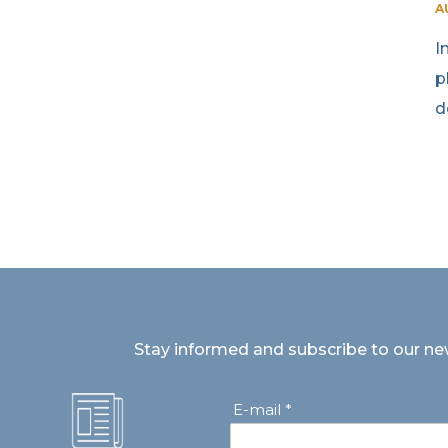
A
I
p
d
Stay informed and subscribe to our ne
E-mail *