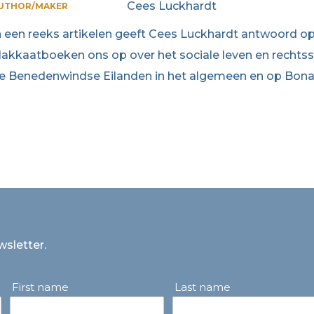
Cees Luckhardt
UTHOR/MAKER
n een reeks artikelen geeft Cees Luckhardt antwoord op
lakkaatboeken ons op over het sociale leven en rechtss
e Benedenwindse Eilanden in het algemeen en op Bonair
wsletter.
First name
Last name