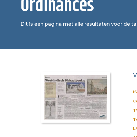
Ordinances
Dit is een pagina met alle resultaten voor de t
W
I
C
T
T
L