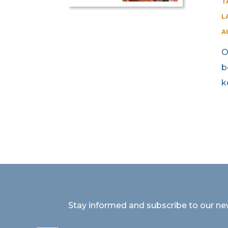
T
L
A
O
b
k
Stay informed and subscribe to our ne