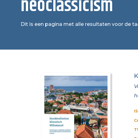
neoclassicism
Dit is een pagina met alle resultaten voor de t
K
V
h
I
C
T