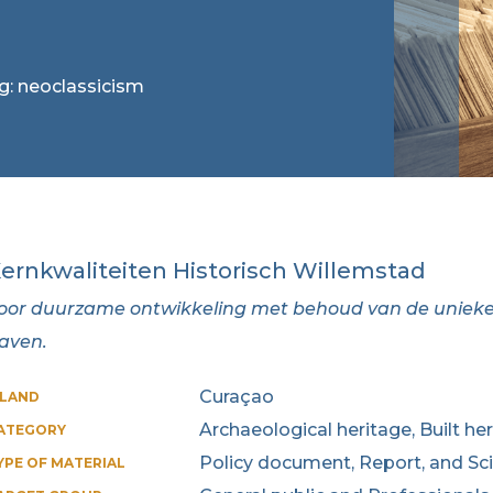
ag: neoclassicism
ernkwaliteiten Historisch Willemstad
oor duurzame ontwikkeling met behoud van de uniek
aven.
Curaçao
SLAND
Archaeological heritage, Built he
ATEGORY
Policy document, Report, and Scie
YPE OF MATERIAL