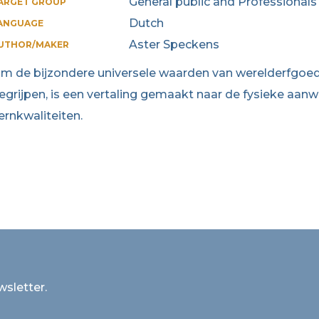
General public and Professionals
ARGET GROUP
Dutch
ANGUAGE
Aster Speckens
UTHOR/MAKER
m de bijzondere universele waarden van werelderfgoe
egrijpen, is een vertaling gemaakt naar de fysieke aan
ernkwaliteiten.
wsletter.