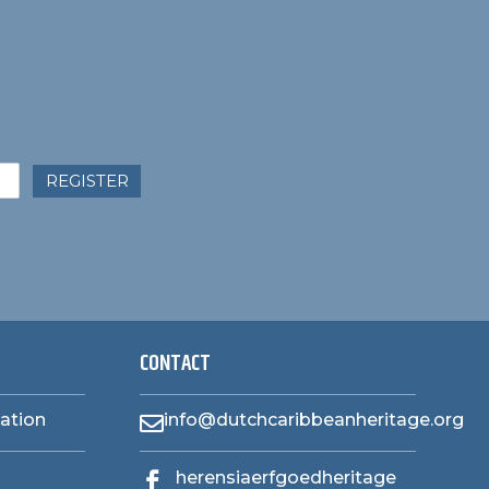
REGISTER
CONTACT
zation
info@dutchcaribbeanheritage.org

herensiaerfgoedheritage
