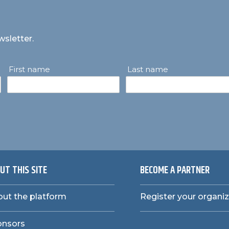
wsletter.
First name
Last name
UT THIS SITE
BECOME A PARTNER
ut the platform
Register your organi
onsors