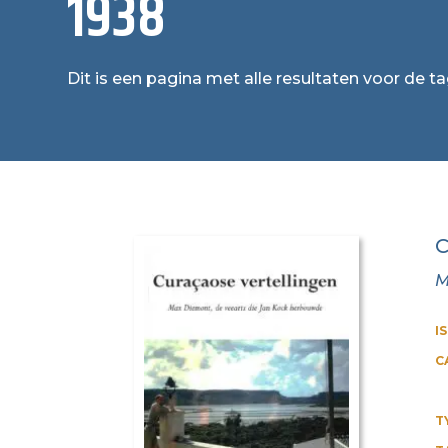
1938
Dit is een pagina met alle resultaten voor de ta
C
M
I
C
T