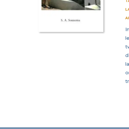
T
L
A
I
l
t
d
l
o
t