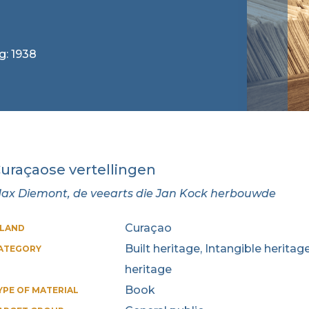
g: 1938
uraçaose vertellingen
ax Diemont, de veearts die Jan Kock herbouwde
Curaçao
SLAND
Built heritage, Intangible heritag
ATEGORY
heritage
Book
YPE OF MATERIAL