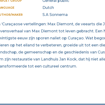
General public
ARGET GROUP
Dutch
ANGUAGE
S.A Sonnema
UTHOR/MAKER
n ‘Curaçaose vertellingen: Max Diemont, de veearts die
evensverhaal van Max Diemont tot leven gebracht. Een N
wintigste eeuw zijn sporen naliet op Curaçao. Wat bego
ieren op het eiland te verbeteren, groeide uit tot een 
andschap, de gemeenschap en de geschiedenis van Cur
m zijn restauratie van Landhuis Jan Kock, dat hij niet al
ransformeerde tot een cultureel centrum.