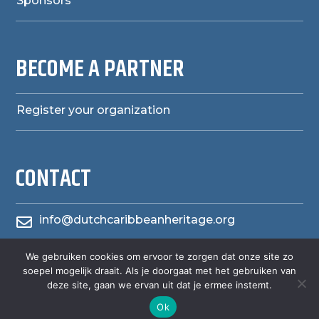
Sponsors
BECOME A PARTNER
Register your organization
CONTACT
info@dutchcaribbeanheritage.org

We gebruiken cookies om ervoor te zorgen dat onze site zo
herensiaerfgoedheritage

soepel mogelijk draait. Als je doorgaat met het gebruiken van
deze site, gaan we ervan uit dat je ermee instemt.
Ok