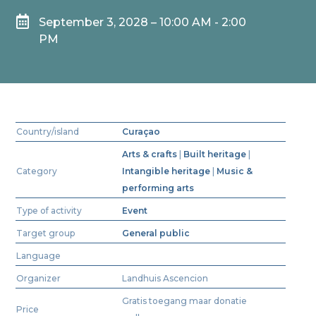

September 3, 2028 – 10:00 AM - 2:00
PM
Country/island
Curaçao
Arts & crafts
|
Built heritage
|
Category
Intangible heritage
|
Music &
performing arts
Type of activity
Event
Target group
General public
Language
Organizer
Landhuis Ascencion
Gratis toegang maar donatie
Price