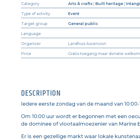
Category
Arts & crafts
|
Built heritage
|
Intang
Type of activity
Event
Target group
General public
Language
Organizer
Landhuis Ascencion
Price
Gratis toegang maar donatie welkom
DESCRIPTION
Iedere eerste zondag van de maand van 10:00-1
Om 10:00 uur wordt er begonnen met een oecu
de dominee of vlootaalmoezenier van Marine b
Er is een gezellige markt waar lokale kunsten