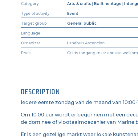
Category
Arts & crafts
|
Built heritage
|
Intang
Type of activity
Event
Target group
General public
Language
Organizer
Landhuis Ascencion
Price
Gratis toegang maar donatie welkom
DESCRIPTION
Iedere eerste zondag van de maand van 10:00-1
Om 10:00 uur wordt er begonnen met een oecu
de dominee of vlootaalmoezenier van Marine b
Er is een gezellige markt waar lokale kunsten