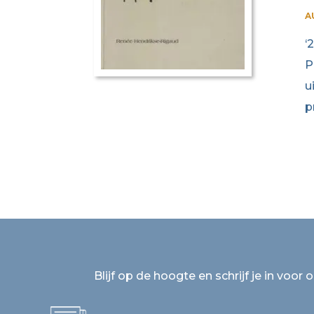
A
‘
P
u
p
Blijf op de hoogte en schrijf je in voor 