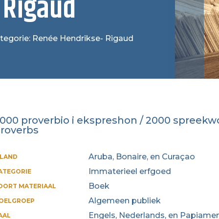
 Rigaud
categorie: Renée Hendrikse- Rigaud
000 proverbio i ekspreshon / 2000 spreek
roverbs
Aruba, Bonaire, en Curaçao
ILAND
Immaterieel erfgoed
ATEGORIE
Boek
OORT MATERIAAL
Algemeen publiek
OELGROEP
Engels, Nederlands, en Papiame
AAL