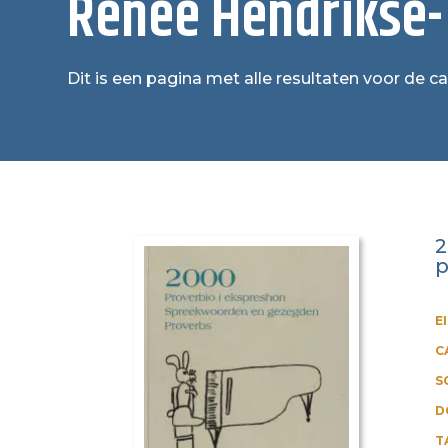
Renée Hendrikse-
Dit is een pagina met alle resultaten voor de 
2
p
E
C
S
D
T