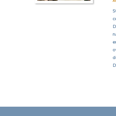
A
S
c
D
n
e
o
d
D