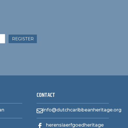
REGISTER
CONTACT
an
info@dutchcaribbeanheritage.org

herensiaerfgoedheritage
