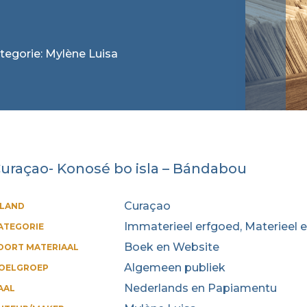
ategorie: Mylène Luisa
uraçao- Konosé bo isla – Bándabou
Curaçao
ILAND
Immaterieel erfgoed, Materieel e
ATEGORIE
Boek en Website
OORT MATERIAAL
Algemeen publiek
OELGROEP
Nederlands en Papiamentu
AAL