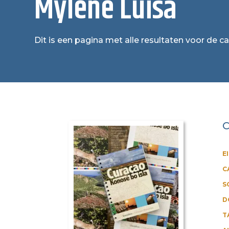
Mylène Luisa
Dit is een pagina met alle resultaten voor de c
C
E
C
S
D
T