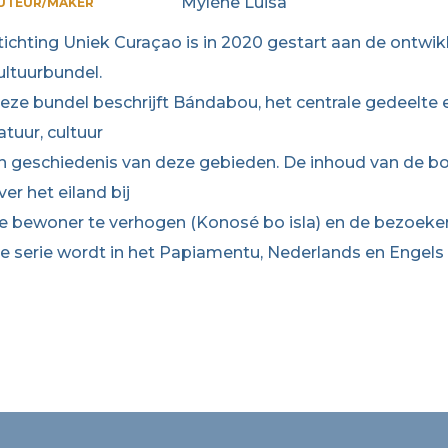
Mylène Luisa
UTEUR/MAKER
tichting Uniek Curaçao is in 2020 gestart aan de ontwik
ultuurbundel.
eze bundel beschrijft Bándabou, het centrale gedeelte
atuur, cultuur
n geschiedenis van deze gebieden. De inhoud van de bo
ver het eiland bij
e bewoner te verhogen (Konosé bo isla) en de bezoeker
e serie wordt in het Papiamentu, Nederlands en Engels