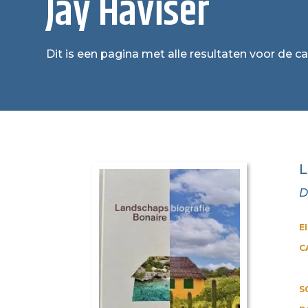
Jay Haviser
Dit is een pagina met alle resultaten voor de ca
L
D
E
C
S