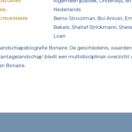
Algemeen publiek, Onderwijs, en
OELGROEP
Nederlands
AAL
Berno Strootman, Boi Antoin, Emm
UTEUR/MAKER
Bakels, Shahaf Strickmann, Sher
Loen
Landschapsbiografie Bonaire: De geschiedenis, waarde
lantagelandschap’ biedt een multidisciplinair overzicht
an Bonaire.