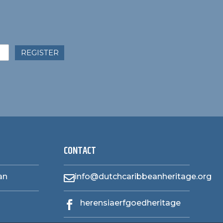
REGISTER
CONTACT
an
info@dutchcaribbeanheritage.org

herensiaerfgoedheritage
