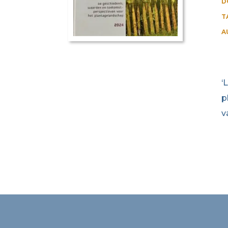
D
T
A
‘
p
v