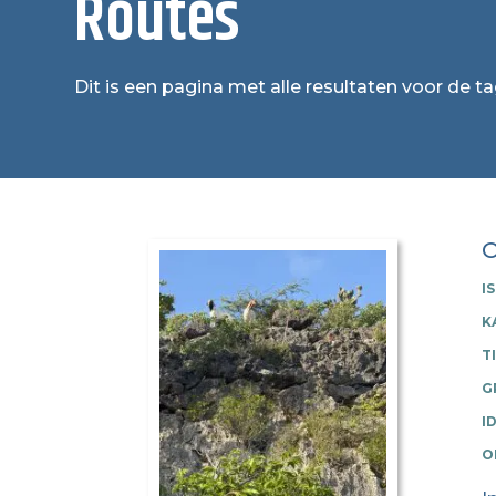
Routes
Dit is een pagina met alle resultaten voor de t
O
I
K
T
G
I
O