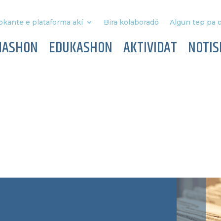
okante e plataforma akí
Bira kolaboradó
Algun tep pa o
MASHON
EDUKASHON
AKTIVIDAT
NOTIS