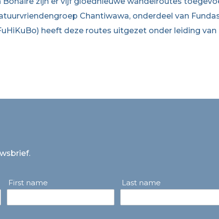
n Bonaire zijn er vijf gloednieuwe wandelroutes toegev
atuurvriendengroep Chantiwawa, onderdeel van Fundash
FuHiKuBo) heeft deze routes uitgezet onder leiding van 
uwsbrief.
First name
Last name