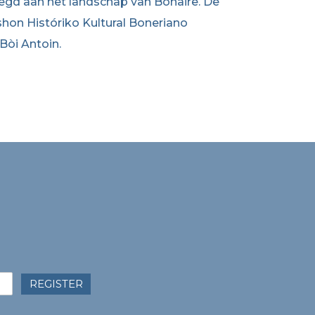
oegd aan het landschap van Bonaire. De
on Históriko Kultural Boneriano
Bòi Antoin.
REGISTER