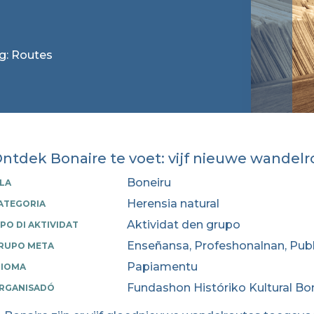
ag: Routes
ntdek Bonaire te voet: vijf nieuwe wandel
Boneiru
SLA
Herensia natural
ATEGORIA
Aktividat den grupo
IPO DI AKTIVIDAT
Enseñansa, Profeshonalnan, Publ
RUPO META
Papiamentu
DIOMA
Fundashon Históriko Kultural Bo
RGANISADÓ