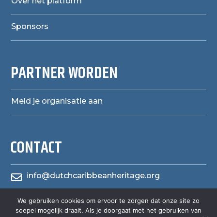
Over het platform
Sponsors
PARTNER WORDEN
Meld je organisatie aan
CONTACT
info@dutchcaribbeanheritage.org

We gebruiken cookies om ervoor te zorgen dat onze site zo
herensiaerfgoedheritage

soepel mogelijk draait. Als je doorgaat met het gebruiken van