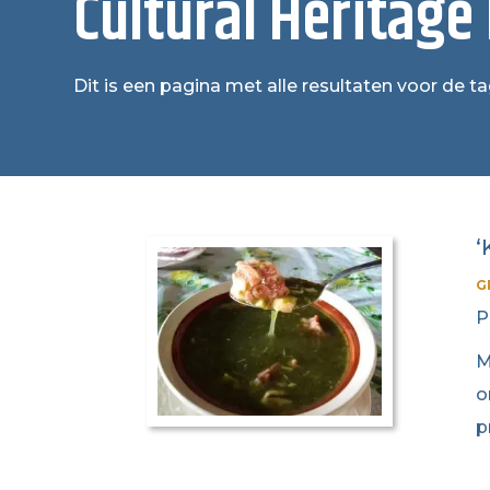
Cultural Heritage 
Dit is een pagina met alle resultaten voor de ta
‘
G
P
M
o
p