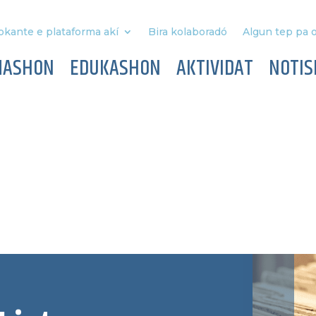
okante e plataforma akí
Bira kolaboradó
Algun tep pa o
MASHON
EDUKASHON
AKTIVIDAT
NOTIS