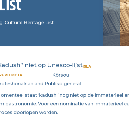
List
g: Cultural Heritage List
Kadushi’ niet op Unesco-lijst
ISLA
Kòrsou
RUPO META
rofeshonalnan and Publiko general
omenteel staat ‘kadushi’ nog niet op de immaterieel er
m gastronomie. Voor een nominatie van immaterieel cu
roces doorlopen worden.