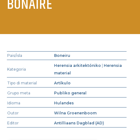
BONAIRE
Pais/isla
Boneiru
Herensia arkitektóniko
|
Herensia
Kategoria
material
Tipo di material
Artíkulo
Grupo meta
Publiko general
Idioma
Hulandes
Outor
Wilna Groenenboom
Editor
Antilliaans Dagblad (AD)